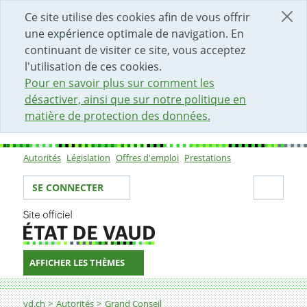
DÉBUT DU CONTENU DE LA PAGE
ACCÈS AU CHAMP DE RECHERCHE
PAGE D'ACCUEIL
FORMULAIRE DE CONTACT
Ce site utilise des cookies afin de vous offrir
une expérience optimale de navigation. En
continuant de visiter ce site, vous acceptez
l'utilisation de ces cookies.
Pour en savoir plus sur comment les
désactiver, ainsi que sur notre politique en
matière de protection des données.
Autorités
Législation
Offres d'emploi
Prestations
Sous-navigation
Votre identité
Secti
SE CONNECTER
AFFICHER LES THÈMES
Fil d'Ariane
vd.ch
Autorités
Grand Conseil