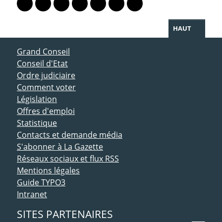
Lien vers le profil Mastodon
Lien vers le profil Bluesky
Lien vers le profil Instagram
Lien vers le profil Linkedin
Lien vers le profil Facebook
Lien vers le profil Twitter
Partager par WhatsAp
HAUT
ACCÈS DIRECT
Grand Conseil
Conseil d'Etat
Ordre judiciaire
Comment voter
Législation
Offres d'emploi
Statistique
Contacts et demande média
S'abonner à La Gazette
Réseaux sociaux et flux RSS
Mentions légales
Guide TYPO3
Intranet
SITES PARTENAIRES