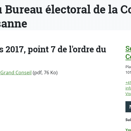
u Bureau électoral de la
sanne
2017, point 7 de l'ordre du
S
C
Pla
 Grand Conseil
(pdf, 76 Ko)
10
+4
inf
Vis
Su
Yo