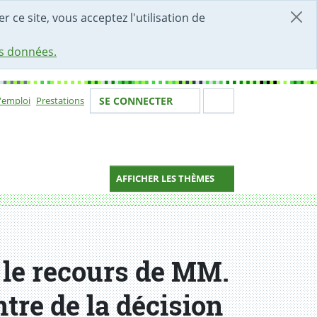
r ce site, vous acceptez l'utilisation de
es données.
Votre identité
Section de 
d'emploi
Prestations
SE CONNECTER
ion
AFFICHER LES THÈMES
 le recours de MM.
ntre de la décision