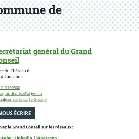
 Commune de
ecrétariat général du Grand
onseil
ce du Château 6
Suisse
14
Lausanne
1213160500
o.grandconseil(at)vd.ch
ualiser sur la carte Google
NOUS ÉCRIRE
ivez le Grand Conseil sur les réseaux:
utube
I
Linkedin
|
Whatsapp