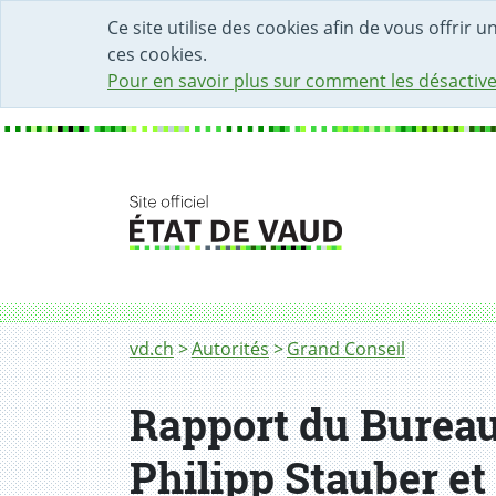
DÉBUT DU CONTENU DE LA PAGE
ACCÈS AU CHAMP DE RECHERCHE
PAGE D'ACCUEIL
FORMULAIRE DE CONTACT
Ce site utilise des cookies afin de vous offrir 
ces cookies.
Pour en savoir plus sur comment les désactive
Fil d'Ariane
vd.ch
Autorités
Grand Conseil
Rapport du Bureau 
Philipp Stauber et 