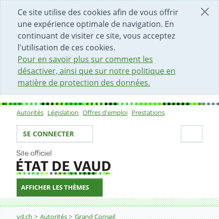
DÉBUT DU CONTENU DE LA PAGE
ACCÈS AU CHAMP DE RECHERCHE
PAGE D'ACCUEIL
FORMULAIRE DE CONTACT
Ce site utilise des cookies afin de vous offrir
une expérience optimale de navigation. En
continuant de visiter ce site, vous acceptez
l'utilisation de ces cookies.
Pour en savoir plus sur comment les
désactiver, ainsi que sur notre politique en
matière de protection des données.
Autorités
Législation
Offres d'emploi
Prestations
Sous-navigation
Votre identité
Secti
SE CONNECTER
AFFICHER LES THÈMES
Fil d'Ariane
vd.ch
Autorités
Grand Conseil