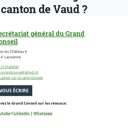
canton de Vaud ?
ecrétariat général du Grand
onseil
ce du Château 6
Suisse
14
Lausanne
1213160500
o.grandconseil(at)vd.ch
ualiser sur la carte Google
NOUS ÉCRIRE
ivez le Grand Conseil sur les réseaux:
utube
I
Linkedin
|
Whatsapp