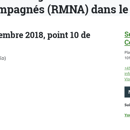
mpagnés (RMNA) dans le 
mbre 2018, point 10 de
S
C
Pla
Ko)
10
+4
inf
Vis
Su
Yo