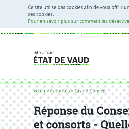
DÉBUT DU CONTENU DE LA PAGE
ACCÈS AU CHAMP DE RECHERCHE
PAGE D'ACCUEIL
FORMULAIRE DE CONTACT
Ce site utilise des cookies afin de vous offrir 
ces cookies.
Pour en savoir plus sur comment les désactive
Fil d'Ariane
vd.ch
Autorités
Grand Conseil
Réponse du Conseil
et consorts - Quel