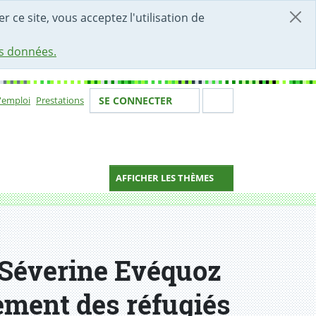
r ce site, vous acceptez l'utilisation de
es données.
Votre identité
Section de 
d'emploi
Prestations
SE CONNECTER
ion
AFFICHER LES THÈMES
n Séverine Evéquoz
rement des réfugiés