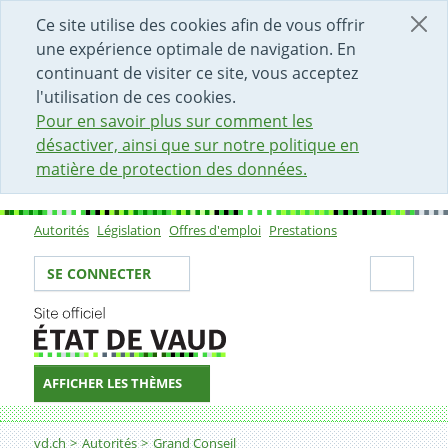
DÉBUT DU CONTENU DE LA PAGE
ACCÈS AU CHAMP DE RECHERCHE
PAGE D'ACCUEIL
FORMULAIRE DE CONTACT
Ce site utilise des cookies afin de vous offrir
une expérience optimale de navigation. En
continuant de visiter ce site, vous acceptez
l'utilisation de ces cookies.
Pour en savoir plus sur comment les
désactiver, ainsi que sur notre politique en
matière de protection des données.
Autorités
Législation
Offres d'emploi
Prestations
Sous-navigation
Votre identité
Secti
SE CONNECTER
AFFICHER LES THÈMES
Fil d'Ariane
vd.ch
Autorités
Grand Conseil