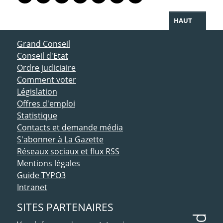
Lien vers le profil Mastodon
Lien vers le profil Bluesky
Lien vers le profil Instagram
Lien vers le profil Linkedin
Lien vers le profil Facebook
Lien vers le profil Twitter
Partager par WhatsAp
HAUT
ACCÈS DIRECT
Grand Conseil
Conseil d'Etat
Ordre judiciaire
Comment voter
Législation
Offres d'emploi
Statistique
Contacts et demande média
S'abonner à La Gazette
Réseaux sociaux et flux RSS
Mentions légales
Guide TYPO3
Intranet
SITES PARTENAIRES