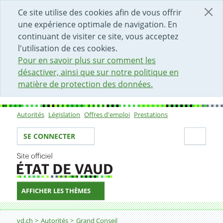
DÉBUT DU CONTENU DE LA PAGE
ACCÈS AU CHAMP DE RECHERCHE
PAGE D'ACCUEIL
FORMULAIRE DE CONTACT
Ce site utilise des cookies afin de vous offrir
une expérience optimale de navigation. En
continuant de visiter ce site, vous acceptez
l'utilisation de ces cookies.
Pour en savoir plus sur comment les
désactiver, ainsi que sur notre politique en
matière de protection des données.
Autorités
Législation
Offres d'emploi
Prestations
Sous-navigation
Votre identité
Secti
SE CONNECTER
AFFICHER LES THÈMES
Fil d'Ariane
vd.ch
Autorités
Grand Conseil