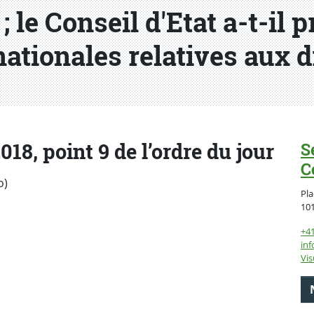
; le Conseil d'Etat a-t-il 
ationales relatives aux 
18, point 9 de l’ordre du jour
S
C
o)
Pla
10
+4
inf
Vis