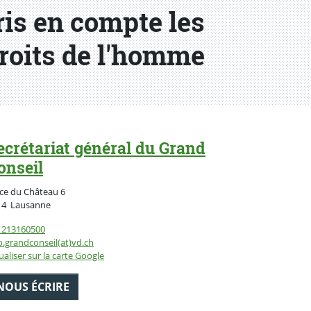
pris en compte les
droits de l'homme
ecrétariat général du Grand
onseil
ce du Château 6
Suisse
14
Lausanne
1213160500
o.grandconseil(at)vd.ch
ualiser sur la carte Google
NOUS ÉCRIRE