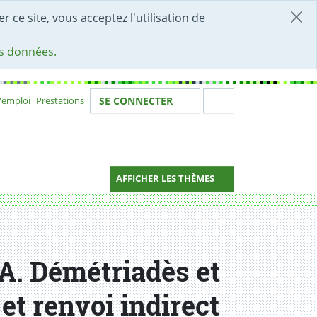
r ce site, vous acceptez l'utilisation de
es données.
Votre identité
Section de 
d'emploi
Prestations
SE CONNECTER
ion
AFFICHER LES THÈMES
 A. Démétriadès et
 et renvoi indirect