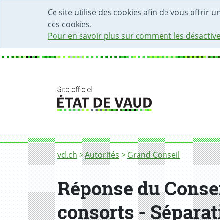
DÉBUT DU CONTENU DE LA PAGE
ACCÈS AU CHAMP DE RECHERCHE
PAGE D'ACCUEIL
FORMULAIRE DE CONTACT
Ce site utilise des cookies afin de vous offrir 
ces cookies.
Pour en savoir plus sur comment les désactive
Fil d'Ariane
vd.ch
Autorités
Grand Conseil
Réponse du Conseil
consorts - Séparati