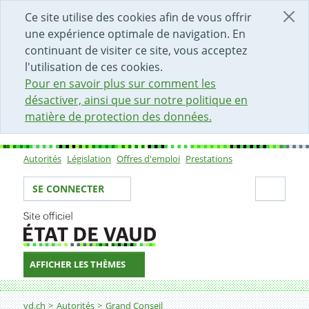
DÉBUT DU CONTENU DE LA PAGE
ACCÈS AU CHAMP DE RECHERCHE
PAGE D'ACCUEIL
FORMULAIRE DE CONTACT
Ce site utilise des cookies afin de vous offrir
une expérience optimale de navigation. En
continuant de visiter ce site, vous acceptez
l'utilisation de ces cookies.
Pour en savoir plus sur comment les
désactiver, ainsi que sur notre politique en
matière de protection des données.
Autorités
Législation
Offres d'emploi
Prestations
Sous-navigation
Votre identité
Secti
SE CONNECTER
AFFICHER LES THÈMES
Fil d'Ariane
vd.ch
Autorités
Grand Conseil