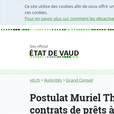
DÉBUT DU CONTENU DE LA PAGE
ACCÈS AU CHAMP DE RECHERCHE
PAGE D'ACCUEIL
FORMULAIRE DE CONTACT
Ce site utilise des cookies afin de vous offrir 
ces cookies.
Pour en savoir plus sur comment les désactive
Fil d'Ariane
vd.ch
Autorités
Grand Conseil
Postulat Muriel Th
contrats de prêts