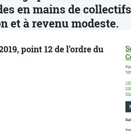
es en mains de collectifs
on et à revenu modeste.
019, point 12 de l’ordre du
S
C
Pla
10
+4
inf
Vis
Su
Yo