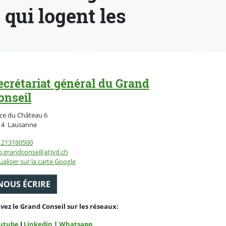
 qui logent les
ecrétariat général du Grand
onseil
ce du Château 6
Suisse
14
Lausanne
1213160500
o.grandconseil(at)vd.ch
ualiser sur la carte Google
NOUS ÉCRIRE
ivez le Grand Conseil sur les réseaux:
utube
I
Linkedin
|
Whatsapp