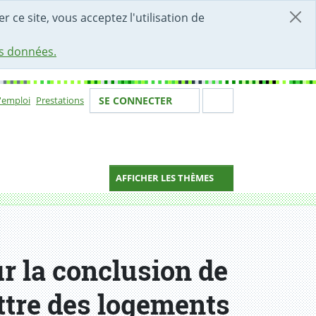
r ce site, vous acceptez l'utilisation de
es données.
Votre identité
Section de 
d'emploi
Prestations
SE CONNECTER
ion
AFFICHER LES THÈMES
r la conclusion de
ttre des logements