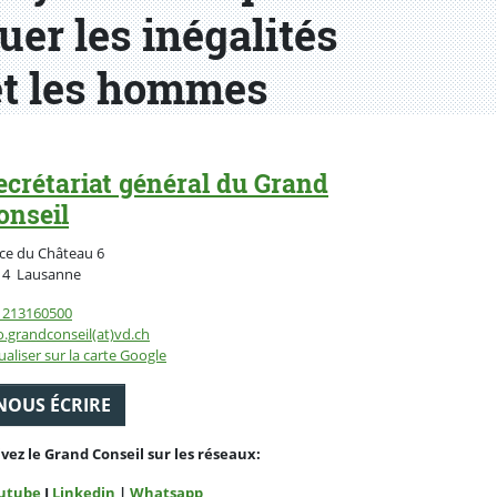
uer les inégalités
et les hommes
ecrétariat général du Grand
onseil
ce du Château 6
Suisse
14
Lausanne
1213160500
o.grandconseil(at)vd.ch
ualiser sur la carte Google
NOUS ÉCRIRE
ivez le Grand Conseil sur les réseaux:
utube
I
Linkedin
|
Whatsapp