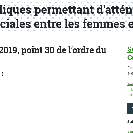
liques permettant d'attén
ciales entre les femmes 
2019, point 30 de l’ordre du
S
C
Pla
o)
10
+4
inf
Vis
Su
Yo