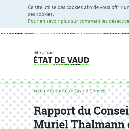
DÉBUT DU CONTENU DE LA PAGE
ACCÈS AU CHAMP DE RECHERCHE
PAGE D'ACCUEIL
FORMULAIRE DE CONTACT
Ce site utilise des cookies afin de vous offrir 
ces cookies.
Pour en savoir plus sur comment les désactive
Fil d'Ariane
vd.ch
Autorités
Grand Conseil
Rapport du Conseil
Muriel Thalmann e