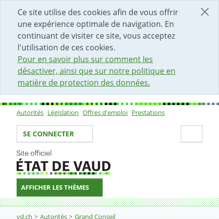
DÉBUT DU CONTENU DE LA PAGE
ACCÈS AU CHAMP DE RECHERCHE
PAGE D'ACCUEIL
FORMULAIRE DE CONTACT
Ce site utilise des cookies afin de vous offrir
une expérience optimale de navigation. En
continuant de visiter ce site, vous acceptez
l'utilisation de ces cookies.
Pour en savoir plus sur comment les
désactiver, ainsi que sur notre politique en
matière de protection des données.
Autorités
Législation
Offres d'emploi
Prestations
Sous-navigation
Votre identité
Secti
SE CONNECTER
AFFICHER LES THÈMES
Fil d'Ariane
vd.ch
Autorités
Grand Conseil