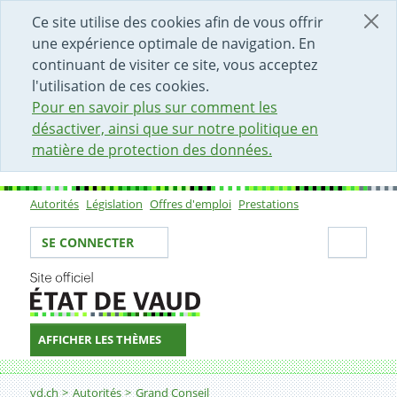
DÉBUT DU CONTENU DE LA PAGE
ACCÈS AU CHAMP DE RECHERCHE
PAGE D'ACCUEIL
FORMULAIRE DE CONTACT
Ce site utilise des cookies afin de vous offrir
une expérience optimale de navigation. En
continuant de visiter ce site, vous acceptez
l'utilisation de ces cookies.
Pour en savoir plus sur comment les
désactiver, ainsi que sur notre politique en
matière de protection des données.
Autorités
Législation
Offres d'emploi
Prestations
Sous-navigation
Votre identité
Secti
SE CONNECTER
AFFICHER LES THÈMES
Fil d'Ariane
vd.ch
Autorités
Grand Conseil