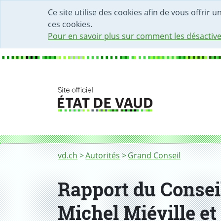
DÉBUT DU CONTENU DE LA PAGE
ACCÈS AU CHAMP DE RECHERCHE
PAGE D'ACCUEIL
FORMULAIRE DE CONTACT
Ce site utilise des cookies afin de vous offrir 
ces cookies.
Pour en savoir plus sur comment les désactive
Fil d'Ariane
vd.ch
Autorités
Grand Conseil
Rapport du Conseil
Michel Miéville et