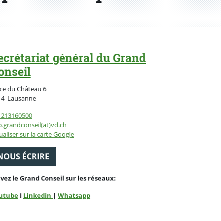
ecrétariat général du Grand
onseil
ce du Château 6
Suisse
14
Lausanne
1213160500
o.grandconseil(at)vd.ch
ualiser sur la carte Google
NOUS ÉCRIRE
ivez le Grand Conseil sur les réseaux:
utube
I
Linkedin
|
Whatsapp