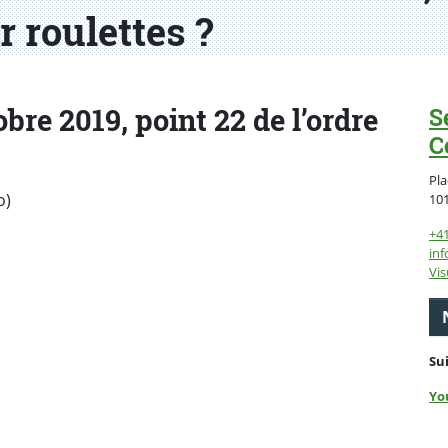
r roulettes ?
bre 2019, point 22 de l’ordre
S
C
Pla
o)
10
+4
inf
Vis
Su
Yo