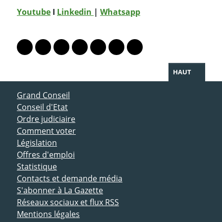
Youtube
I
Linkedin
|
Whatsapp
PARTAGER LA PAGE
Lien vers le profil Mastodon
Lien vers le profil Bluesky
Lien vers le profil Instagram
Lien vers le profil Linkedin
Lien vers le profil Facebook
Lien vers le profil Twitter
Partager par WhatsAp
HAUT
ACCÈS DIRECT
Grand Conseil
Conseil d'Etat
Ordre judiciaire
Comment voter
Législation
Offres d'emploi
Statistique
Contacts et demande média
S'abonner à La Gazette
Réseaux sociaux et flux RSS
Mentions légales