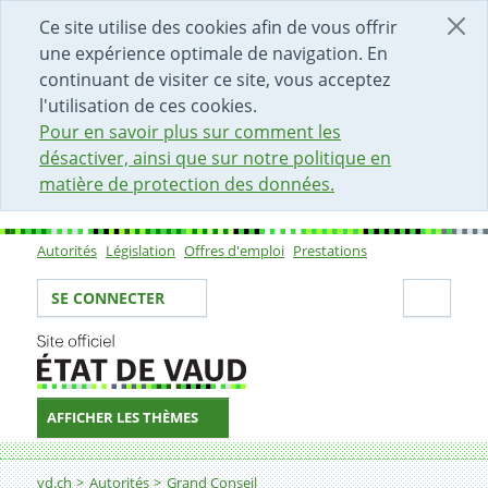
DÉBUT DU CONTENU DE LA PAGE
ACCÈS AU CHAMP DE RECHERCHE
PAGE D'ACCUEIL
FORMULAIRE DE CONTACT
Ce site utilise des cookies afin de vous offrir
une expérience optimale de navigation. En
continuant de visiter ce site, vous acceptez
l'utilisation de ces cookies.
Pour en savoir plus sur comment les
désactiver, ainsi que sur notre politique en
matière de protection des données.
Autorités
Législation
Offres d'emploi
Prestations
Sous-navigation
Votre identité
Secti
SE CONNECTER
AFFICHER LES THÈMES
Fil d'Ariane
vd.ch
Autorités
Grand Conseil