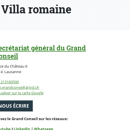
a Villa romaine
ecrétariat général du Grand
onseil
ce du Château 6
Suisse
14
Lausanne
1213160500
o.grandconseil(at)vd.ch
ualiser sur la carte Google
NOUS ÉCRIRE
ivez le Grand Conseil sur les réseaux:
utube
I
Linkedin
|
Whatsapp