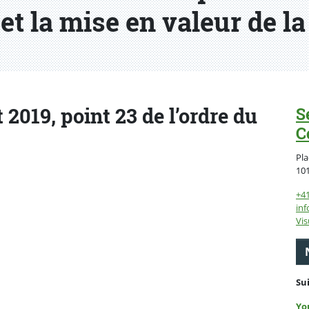
et la mise en valeur de l
 2019, point 23 de l’ordre du
S
C
Pla
10
+4
inf
Vis
Su
Yo