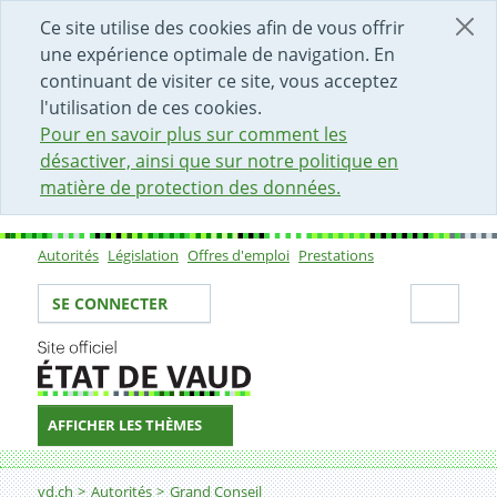
DÉBUT DU CONTENU DE LA PAGE
ACCÈS AU CHAMP DE RECHERCHE
PAGE D'ACCUEIL
FORMULAIRE DE CONTACT
Ce site utilise des cookies afin de vous offrir
une expérience optimale de navigation. En
continuant de visiter ce site, vous acceptez
l'utilisation de ces cookies.
Pour en savoir plus sur comment les
désactiver, ainsi que sur notre politique en
matière de protection des données.
Autorités
Législation
Offres d'emploi
Prestations
Sous-navigation
Votre identité
Secti
SE CONNECTER
AFFICHER LES THÈMES
Fil d'Ariane
vd.ch
Autorités
Grand Conseil