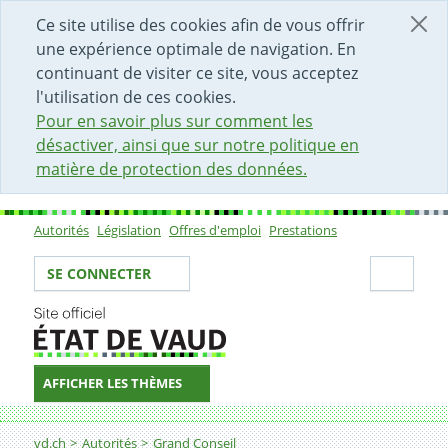
DÉBUT DU CONTENU DE LA PAGE
ACCÈS AU CHAMP DE RECHERCHE
PAGE D'ACCUEIL
FORMULAIRE DE CONTACT
Ce site utilise des cookies afin de vous offrir
une expérience optimale de navigation. En
continuant de visiter ce site, vous acceptez
l'utilisation de ces cookies.
Pour en savoir plus sur comment les
désactiver, ainsi que sur notre politique en
matière de protection des données.
Autorités
Législation
Offres d'emploi
Prestations
Sous-navigation
Votre identité
Secti
SE CONNECTER
AFFICHER LES THÈMES
Fil d'Ariane
vd.ch
Autorités
Grand Conseil