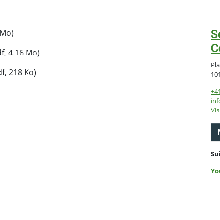
S
 Mo)
C
f, 4.16 Mo)
Pla
f, 218 Ko)
10
+4
inf
Vis
Su
Yo
ebook
 Twitter