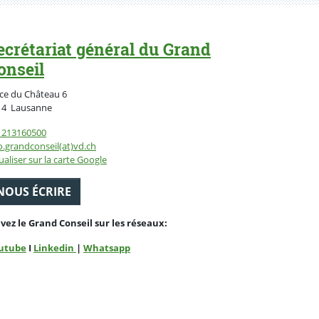
ecrétariat général du Grand
onseil
ce du Château 6
Suisse
14
Lausanne
1213160500
o.grandconseil(at)vd.ch
ualiser sur la carte Google
NOUS ÉCRIRE
ivez le Grand Conseil sur les réseaux:
utube
I
Linkedin
|
Whatsapp