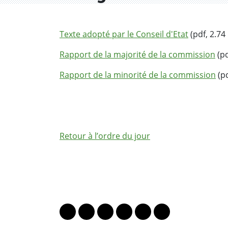
Texte adopté par le Conseil d'Etat
(pdf, 2.74
Rapport de la majorité de la commission
(pd
Rapport de la minorité de la commission
(pd
Retour à l’ordre du jour
PARTAGER LA PAGE
Lien vers le profil Mastodon
Lien vers le profil Bluesky
Lien vers le profil Instagram
Lien vers le profil Linkedin
Lien vers le profil Fac
Lien vers le profil