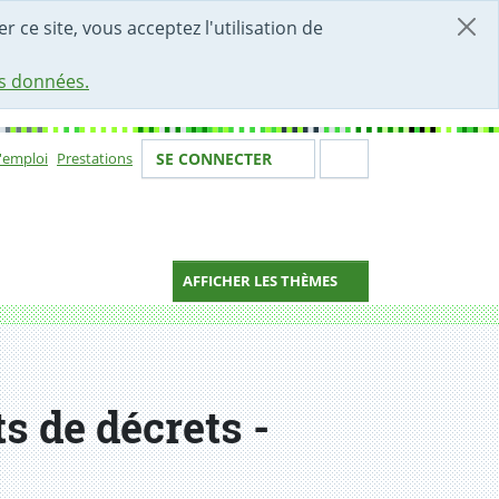
r ce site, vous acceptez l'utilisation de
es données.
Votre identité
Section de 
d'emploi
Prestations
SE CONNECTER
ion
AFFICHER LES THÈMES
ts de décrets -