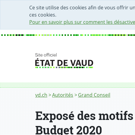
DÉBUT DU CONTENU DE LA PAGE
ACCÈS AU CHAMP DE RECHERCHE
PAGE D'ACCUEIL
FORMULAIRE DE CONTACT
Ce site utilise des cookies afin de vous offrir 
ces cookies.
Pour en savoir plus sur comment les désactive
Fil d'Ariane
vd.ch
Autorités
Grand Conseil
Exposé des motifs e
Budget 2020