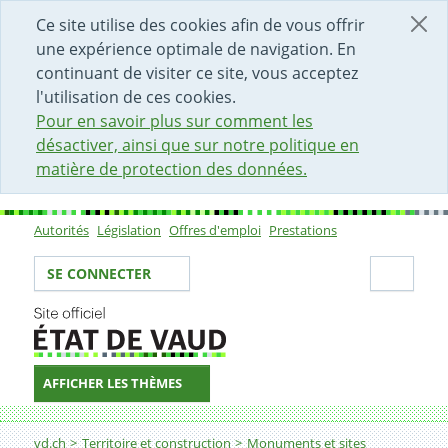
DÉBUT DU CONTENU DE LA PAGE
ACCÈS AU CHAMP DE RECHERCHE
PAGE D'ACCUEIL
FORMULAIRE DE CONTACT
Ce site utilise des cookies afin de vous offrir
une expérience optimale de navigation. En
continuant de visiter ce site, vous acceptez
l'utilisation de ces cookies.
Pour en savoir plus sur comment les
désactiver, ainsi que sur notre politique en
matière de protection des données.
Autorités
Législation
Offres d'emploi
Prestations
Sous-navigation
Votre identité
Secti
SE CONNECTER
AFFICHER LES THÈMES
Fil d'Ariane
Edition 2011
vd.ch
Territoire et construction
Monuments et sites