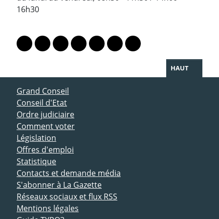
16h30
PARTAGER LA PAGE
Lien vers le profil Mastodon
Lien vers le profil Bluesky
Lien vers le profil Instagram
Lien vers le profil Linkedin
Lien vers le profil Facebook
Lien vers le profil Twitter
Partager par WhatsAp
HAUT
ACCÈS DIRECT
Grand Conseil
Conseil d'Etat
Ordre judiciaire
Comment voter
Législation
Offres d'emploi
Statistique
Contacts et demande média
S'abonner à La Gazette
Réseaux sociaux et flux RSS
Mentions légales