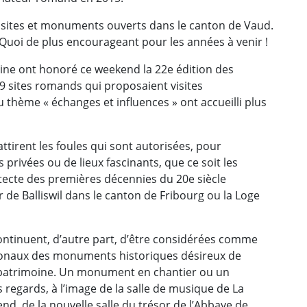
5 sites et monuments ouverts dans le canton de Vaud.
 Quoi de plus encourageant pour les années à venir !
oine ont honoré ce weekend la 22e édition des
 sites romands qui proposaient visites
 thème « échanges et influences » ont accueilli plus
tirent les foules qui sont autorisées, pour
privées ou de lieux fascinants, que ce soit les
itecte des premières décennies du 20e siècle
r de Balliswil dans le canton de Fribourg ou la Loge
ntinuent, d’autre part, d’être considérées comme
tonaux des monuments historiques désireux de
u patrimoine. Un monument en chantier ou un
 regards, à l’image de la salle de musique de La
d, de la nouvelle salle du trésor de l’Abbaye de