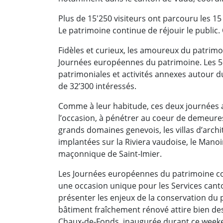
Plus de 15'250 visiteurs ont parcouru les 1
Le patrimoine continue de réjouir le public.
Fidèles et curieux, les amoureux du patrim
Journées européennes du patrimoine. Les 59
patrimoniales et activités annexes autour du
de 32’300 intéressés.
Comme à leur habitude, ces deux journées at
l’occasion, à pénétrer au coeur de demeures 
grands domaines genevois, les villas d’arch
implantées sur la Riviera vaudoise, le Manoi
maçonnique de Saint-Imier.
Les Journées européennes du patrimoine co
une occasion unique pour les Services can
présenter les enjeux de la conservation d
bâtiment fraîchement rénové attire bien des
Chaux-de-Fonds, inaugurée durant ce weeken