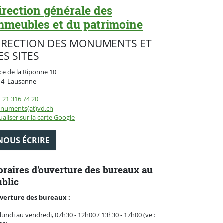
irection générale des
mmeubles et du patrimoine
IRECTION DES MONUMENTS ET
ES SITES
ce de la Riponne 10
Suisse
14
Lausanne
 21 316 74 20
numents(at)vd.ch
ualiser sur la carte Google
NOUS ÉCRIRE
raires d'ouverture des bureaux au
blic
verture des bureaux :
lundi au vendredi, 07h30 - 12h00 / 13h30 - 17h00 (ve :