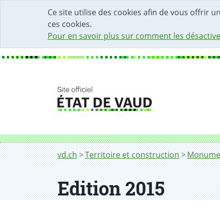
DÉBUT DU CONTENU DE LA PAGE
ACCÈS AU CHAMP DE RECHERCHE
PAGE D'ACCUEIL
FORMULAIRE DE CONTACT
Ce site utilise des cookies afin de vous offrir 
ces cookies.
Pour en savoir plus sur comment les désactive
Fil d'Ariane
Edition 2015
vd.ch
Territoire et construction
Monument
Edition 2015