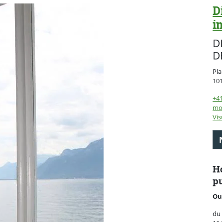
D
i
D
D
Pla
10
+41
mo
Vis
Ho
pu
Ou
du 