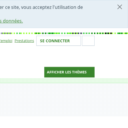
r ce site, vous acceptez l'utilisation de
es données.
Votre identité
Section de 
d'emploi
Prestations
SE CONNECTER
ion
AFFICHER LES THÈMES