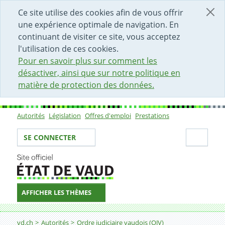
DÉBUT DU CONTENU DE LA PAGE
ACCÈS AU CHAMP DE RECHERCHE
PAGE D'ACCUEIL
FORMULAIRE DE CONTACT
Ce site utilise des cookies afin de vous offrir
une expérience optimale de navigation. En
continuant de visiter ce site, vous acceptez
l'utilisation de ces cookies.
Pour en savoir plus sur comment les
désactiver, ainsi que sur notre politique en
matière de protection des données.
Autorités
Législation
Offres d'emploi
Prestations
Sous-navigation
Votre identité
Secti
SE CONNECTER
AFFICHER LES THÈMES
Fil d'Ariane
Broye et Nord vaudois
vd.ch
Autorités
Ordre judiciaire vaudois (OJV)