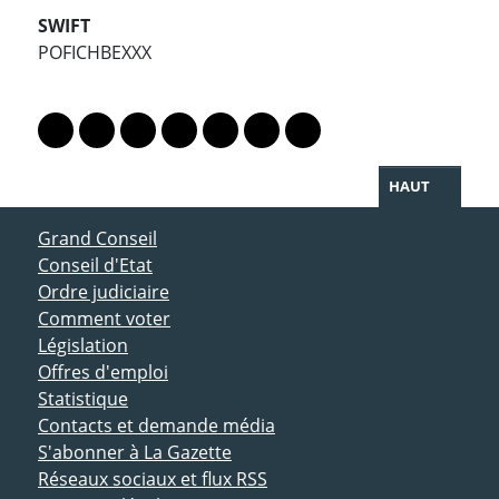
SWIFT
POFICHBEXXX
PARTAGER LA PAGE
Lien vers le profil Mastodon
Lien vers le profil Bluesky
Lien vers le profil Instagram
Lien vers le profil Linkedin
Lien vers le profil Facebook
Lien vers le profil Twitter
Partager par WhatsAp
HAUT
ACCÈS DIRECT
Grand Conseil
Conseil d'Etat
Ordre judiciaire
Comment voter
Législation
Offres d'emploi
Statistique
Contacts et demande média
S'abonner à La Gazette
Réseaux sociaux et flux RSS