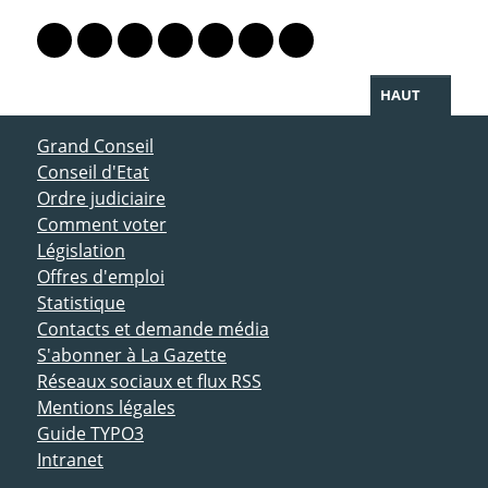
PARTAGER LA PAGE
Lien vers le profil Mastodon
Lien vers le profil Bluesky
Lien vers le profil Instagram
Lien vers le profil Linkedin
Lien vers le profil Facebook
Lien vers le profil Twitter
Partager par WhatsAp
HAUT
ACCÈS DIRECT
Grand Conseil
Conseil d'Etat
Ordre judiciaire
Comment voter
Législation
Offres d'emploi
Statistique
Contacts et demande média
S'abonner à La Gazette
Réseaux sociaux et flux RSS
Mentions légales
Guide TYPO3
Intranet