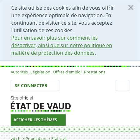
DÉBUT DU CONTENU DE LA PAGE
ACCÈS AU CHAMP DE RECHERCHE
PAGE D'ACCUEIL
FORMULAIRE DE CONTACT
Ce site utilise des cookies afin de vous offrir
une expérience optimale de navigation. En
continuant de visiter ce site, vous acceptez
l'utilisation de ces cookies.
Pour en savoir plus sur comment les
désactiver, ainsi que sur notre politique en
matière de protection des données.
Autorités
Législation
Offres d'emploi
Prestations
Sous-navigation
Votre identité
Secti
SE CONNECTER
AFFICHER LES THÈMES
Fil d'Ariane
Annoncer un événement d’état civil survenu à l’étrange
vd.ch
Population
Etat civil