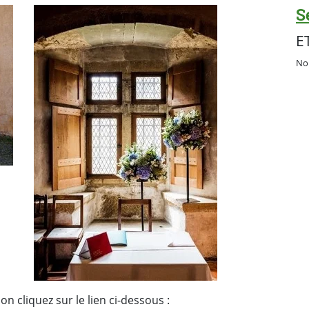
S
E
No
on cliquez sur le lien ci-dessous :