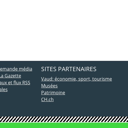
ebook
 Twitter
SITES PARTENAIRES
 demande média
La Gazette
Vaud: économie, sport, tourisme
ux et flux RSS
Musées
ales
Patrimoine
CH.ch