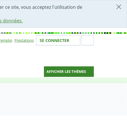
r ce site, vous acceptez l'utilisation de
es données.
Votre identité
Section de 
d'emploi
Prestations
SE CONNECTER
ion
AFFICHER LES THÈMES