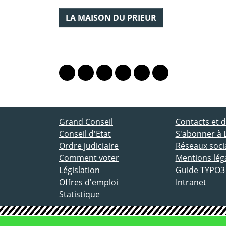
LA MAISON DU PRIEUR
PARTAGER LA PAGE
Lien vers le profil Mastodon
Lien vers le profil Bluesky
Lien vers le profil Instagram
Lien vers le profil Linkedin
Lien vers le profil Fac
Lien vers le profil
ACCÈS DIRECT
Grand Conseil
Contacts et
Conseil d'Etat
S'abonner à 
Ordre judiciaire
Réseaux socia
Comment voter
Mentions lég
Législation
Guide TYPO3
Offres d'emploi
Intranet
Statistique