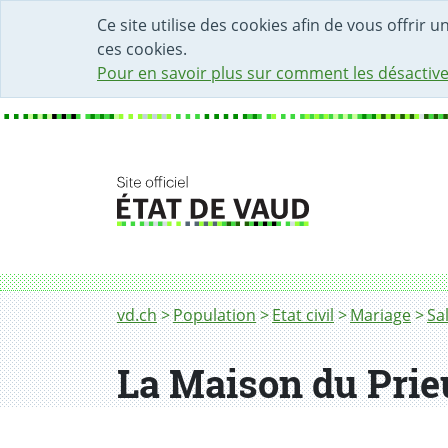
DÉBUT DU CONTENU DE LA PAGE
ACCÈS AU CHAMP DE RECHERCHE
PAGE D'ACCUEIL
FORMULAIRE DE CONTACT
Ce site utilise des cookies afin de vous offrir 
ces cookies.
Pour en savoir plus sur comment les désactive
Fil d'Ariane
La Maison du Prieur
vd.ch
Population
Etat civil
Mariage
Sa
La Maison du Prie