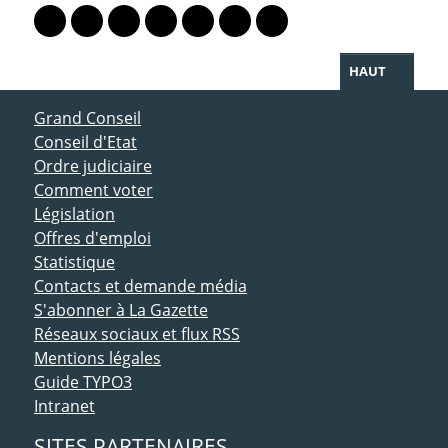
Lien vers le profil Mastodon
Lien vers le profil Bluesky
Lien vers le profil Instagram
Lien vers le profil Linkedin
Lien vers le profil Facebook
Lien vers le profil Twitter
Partager par WhatsAp
HAUT
ACCÈS DIRECT
Grand Conseil
Conseil d'Etat
Ordre judiciaire
Comment voter
Législation
Offres d'emploi
Statistique
Contacts et demande média
S'abonner à La Gazette
Réseaux sociaux et flux RSS
Mentions légales
Guide TYPO3
Intranet
SITES PARTENAIRES