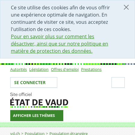
DÉBUT DU CONTENU DE LA PAGE
ACCÈS AU CHAMP DE RECHERCHE
PAGE D'ACCUEIL
FORMULAIRE DE CONTACT
Ce site utilise des cookies afin de vous offrir
une expérience optimale de navigation. En
continuant de visiter ce site, vous acceptez
l'utilisation de ces cookies.
Pour en savoir plus sur comment les
désactiver, ainsi que sur notre politique en
matière de protection des données.
Autorités
Législation
Offres d'emploi
Prestations
Sous-navigation
Votre identité
Secti
SE CONNECTER
AFFICHER LES THÈMES
Fil d'Ariane
Etats tiers
vd.ch
Population
Population étrangère