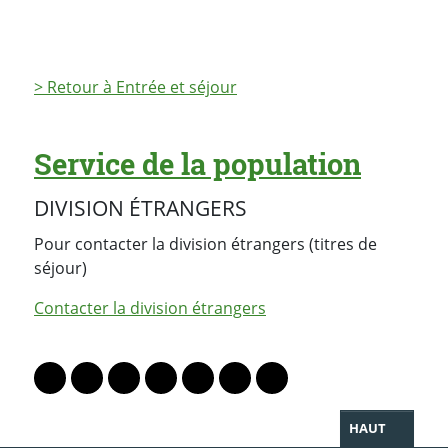
> Retour à Entrée et séjour
Service de la population
DIVISION ÉTRANGERS
Pour contacter la division étrangers (titres de
séjour)
Contacter la division étrangers
PARTAGER LA PAGE
Lien vers le profil Mastodon
Lien vers le profil Bluesky
Lien vers le profil Instagram
Lien vers le profil Linkedin
Lien vers le profil Facebook
Lien vers le profil Twitter
Partager par WhatsAp
HAUT