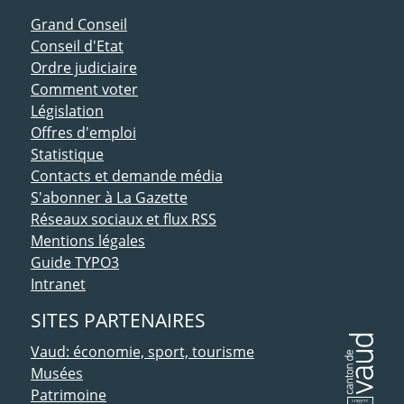
ACCÈS DIRECT
Grand Conseil
Conseil d'Etat
Ordre judiciaire
Comment voter
Législation
Offres d'emploi
Statistique
Contacts et demande média
S'abonner à La Gazette
Réseaux sociaux et flux RSS
Mentions légales
Guide TYPO3
Intranet
SITES PARTENAIRES
Vaud: économie, sport, tourisme
Musées
Patrimoine