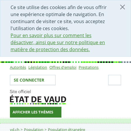
DÉBUT DU CONTENU DE LA PAGE
ACCÈS AU CHAMP DE RECHERCHE
PAGE D'ACCUEIL
FORMULAIRE DE CONTACT
Ce site utilise des cookies afin de vous offrir
une expérience optimale de navigation. En
continuant de visiter ce site, vous acceptez
l'utilisation de ces cookies.
Pour en savoir plus sur comment les
désactiver, ainsi que sur notre politique en
matière de protection des données.
Autorités
Législation
Offres d'emploi
Prestations
Sous-navigation
Votre identité
Secti
SE CONNECTER
AFFICHER LES THÈMES
Fil d'Ariane
vd.ch
Population
Population étrangère