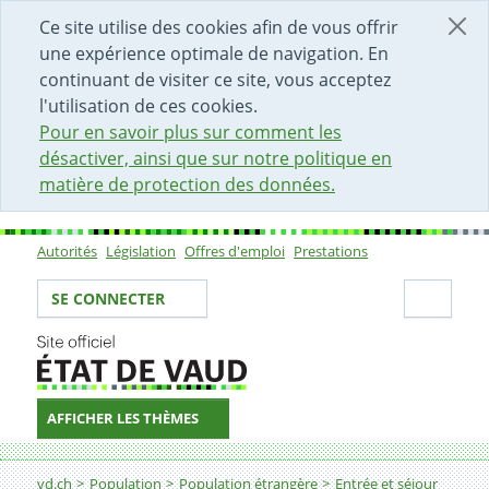
DÉBUT DU CONTENU DE LA PAGE
ACCÈS AU CHAMP DE RECHERCHE
PAGE D'ACCUEIL
FORMULAIRE DE CONTACT
Ce site utilise des cookies afin de vous offrir
une expérience optimale de navigation. En
continuant de visiter ce site, vous acceptez
l'utilisation de ces cookies.
Pour en savoir plus sur comment les
désactiver, ainsi que sur notre politique en
matière de protection des données.
Autorités
Législation
Offres d'emploi
Prestations
Sous-navigation
Votre identité
Secti
SE CONNECTER
AFFICHER LES THÈMES
Fil d'Ariane
vd.ch
Population
Population étrangère
Entrée et séjour