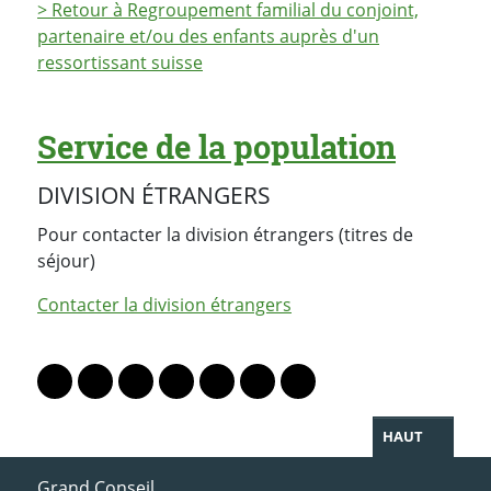
> Retour à Regroupement familial du conjoint,
partenaire et/ou des enfants auprès d'un
ressortissant suisse
Service de la population
DIVISION ÉTRANGERS
Pour contacter la division étrangers (titres de
séjour)
Contacter la division étrangers
PARTAGER LA PAGE
Lien vers le profil Mastodon
Lien vers le profil Bluesky
Lien vers le profil Instagram
Lien vers le profil Linkedin
Lien vers le profil Facebook
Lien vers le profil Twitter
Partager par WhatsAp
HAUT
ACCÈS DIRECT
Grand Conseil