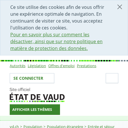
DÉBUT DU CONTENU DE LA PAGE
ACCÈS AU CHAMP DE RECHERCHE
PAGE D'ACCUEIL
FORMULAIRE DE CONTACT
Ce site utilise des cookies afin de vous offrir
une expérience optimale de navigation. En
continuant de visiter ce site, vous acceptez
l'utilisation de ces cookies.
Pour en savoir plus sur comment les
désactiver, ainsi que sur notre politique en
matière de protection des données.
Autorités
Législation
Offres d'emploi
Prestations
Sous-navigation
Votre identité
Secti
SE CONNECTER
AFFICHER LES THÈMES
Fil d'Ariane
vd.ch
Population
Population étrangère
Entrée et séjour