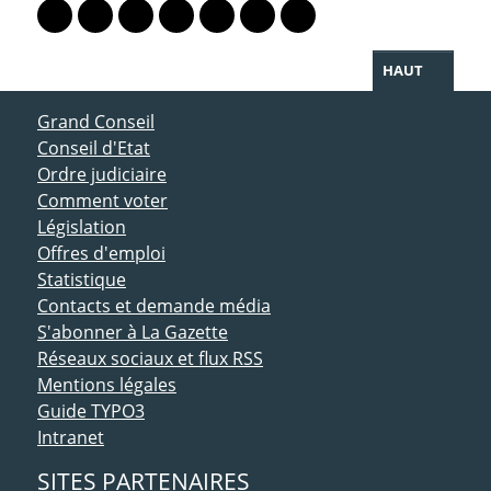
Lien vers le profil Mastodon
Lien vers le profil Bluesky
Lien vers le profil Instagram
Lien vers le profil Linkedin
Lien vers le profil Facebook
Lien vers le profil Twitter
Partager par WhatsAp
HAUT
ACCÈS DIRECT
Grand Conseil
Conseil d'Etat
Ordre judiciaire
Comment voter
Législation
Offres d'emploi
Statistique
Contacts et demande média
S'abonner à La Gazette
Réseaux sociaux et flux RSS
Mentions légales
Guide TYPO3
Intranet
SITES PARTENAIRES