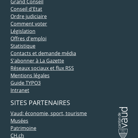
ACCÈS DIRECT
Grand Conseil
Conseil d'Etat
Ordre judiciaire
Comment voter
Législation
Offres d'emploi
Statistique
Contacts et demande média
S'abonner à La Gazette
Réseaux sociaux et flux RSS
Mentions légales
Guide TYPO3
Intranet
SITES PARTENAIRES
Vaud: économie, sport, tourisme
Musées
Patrimoine
CH.ch