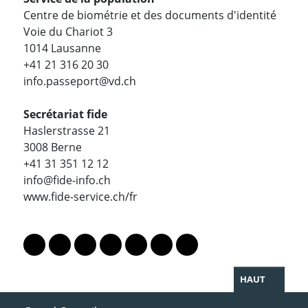
Centre de biométrie et des documents d'identité
Voie du Chariot 3
1014 Lausanne
+41 21 316 20 30
info.passeport@vd.ch
Secrétariat fide
Haslerstrasse 21
3008 Berne
+41 31 351 12 12
info@fide-info.ch
www.fide-service.ch/fr
PARTAGER LA PAGE
Lien vers le profil Mastodon
Lien vers le profil Bluesky
Lien vers le profil Instagram
Lien vers le profil Linkedin
Lien vers le profil Facebook
Lien vers le profil Twitter
Partager par WhatsAp
HAUT