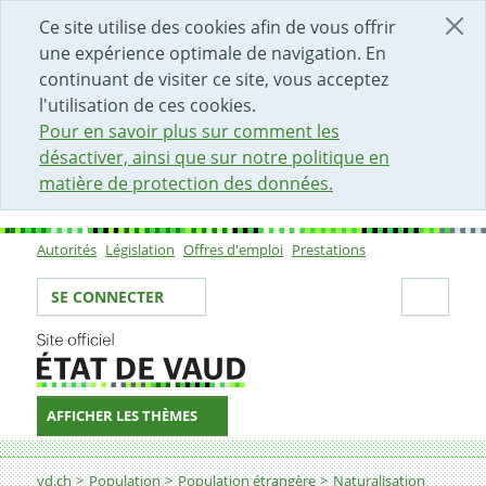
DÉBUT DU CONTENU DE LA PAGE
ACCÈS AU CHAMP DE RECHERCHE
PAGE D'ACCUEIL
FORMULAIRE DE CONTACT
Ce site utilise des cookies afin de vous offrir
une expérience optimale de navigation. En
continuant de visiter ce site, vous acceptez
l'utilisation de ces cookies.
Pour en savoir plus sur comment les
désactiver, ainsi que sur notre politique en
matière de protection des données.
Autorités
Législation
Offres d'emploi
Prestations
Sous-navigation
Votre identité
Secti
SE CONNECTER
AFFICHER LES THÈMES
Fil d'Ariane
Acquérir une autre bourgeoisie vaudoise
vd.ch
Population
Population étrangère
Naturalisation