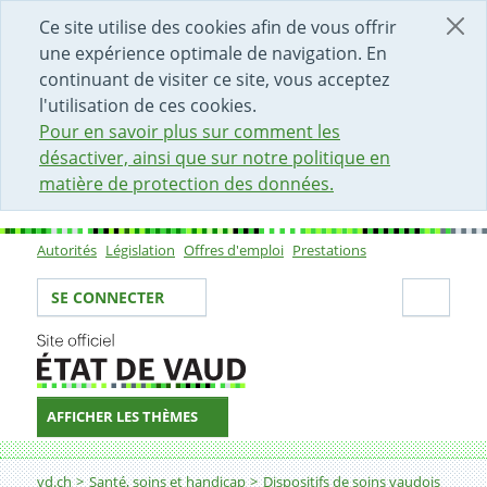
DÉBUT DU CONTENU DE LA PAGE
ACCÈS AU CHAMP DE RECHERCHE
PAGE D'ACCUEIL
FORMULAIRE DE CONTACT
Ce site utilise des cookies afin de vous offrir
une expérience optimale de navigation. En
continuant de visiter ce site, vous acceptez
l'utilisation de ces cookies.
Pour en savoir plus sur comment les
désactiver, ainsi que sur notre politique en
matière de protection des données.
Autorités
Législation
Offres d'emploi
Prestations
Sous-navigation
Votre identité
Secti
SE CONNECTER
AFFICHER LES THÈMES
Fil d'Ariane
Planification hospitalière
vd.ch
Santé, soins et handicap
Dispositifs de soins vaudois