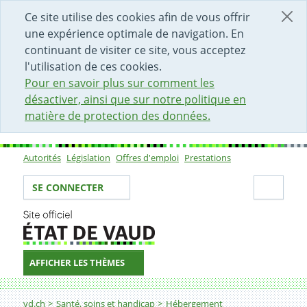
DÉBUT DU CONTENU DE LA PAGE
ACCÈS AU CHAMP DE RECHERCHE
PAGE D'ACCUEIL
FORMULAIRE DE CONTACT
Ce site utilise des cookies afin de vous offrir
une expérience optimale de navigation. En
continuant de visiter ce site, vous acceptez
l'utilisation de ces cookies.
Pour en savoir plus sur comment les
désactiver, ainsi que sur notre politique en
matière de protection des données.
Autorités
Législation
Offres d'emploi
Prestations
Sous-navigation
Votre identité
Secti
SE CONNECTER
AFFICHER LES THÈMES
Fil d'Ariane
vd.ch
Santé, soins et handicap
Hébergement