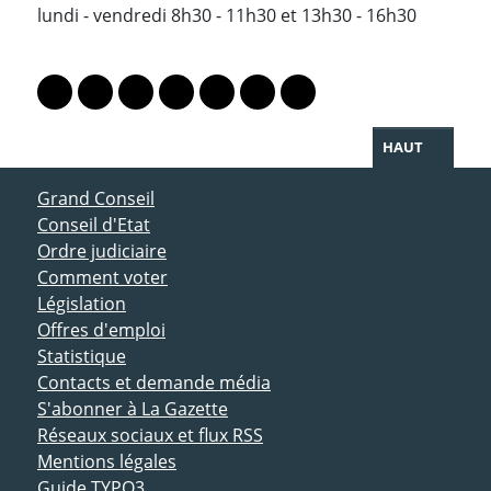
lundi - vendredi 8h30 - 11h30 et 13h30 - 16h30
PARTAGER LA PAGE
Lien vers le profil Mastodon
Lien vers le profil Bluesky
Lien vers le profil Instagram
Lien vers le profil Linkedin
Lien vers le profil Facebook
Lien vers le profil Twitter
Partager par WhatsAp
HAUT
ACCÈS DIRECT
Grand Conseil
Conseil d'Etat
Ordre judiciaire
Comment voter
Législation
Offres d'emploi
Statistique
Contacts et demande média
S'abonner à La Gazette
Réseaux sociaux et flux RSS
Mentions légales
Guide TYPO3