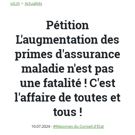
Fil d'Ariane
Pétition L'augmentation des primes d'assurance maladie n
vd.ch
Actualités
Pétition
L'augmentation des
primes d'assurance
maladie n'est pas
une fatalité ! C'est
l'affaire de toutes et
tous !
Publié le
Catégorie :
10.07.2024
-
Réponses du Conseil d'État