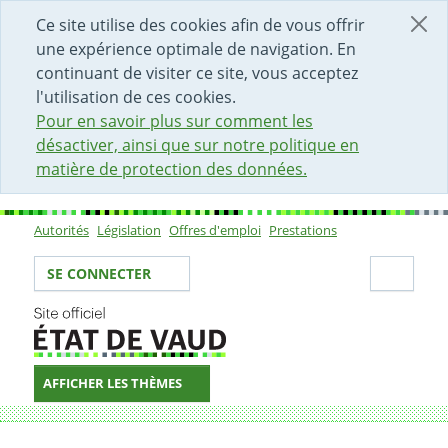
DÉBUT DU CONTENU DE LA PAGE
ACCÈS AU CHAMP DE RECHERCHE
PAGE D'ACCUEIL
FORMULAIRE DE CONTACT
Ce site utilise des cookies afin de vous offrir
une expérience optimale de navigation. En
continuant de visiter ce site, vous acceptez
l'utilisation de ces cookies.
Pour en savoir plus sur comment les
désactiver, ainsi que sur notre politique en
matière de protection des données.
Autorités
Législation
Offres d'emploi
Prestations
Sous-navigation
Votre identité
Secti
SE CONNECTER
AFFICHER LES THÈMES