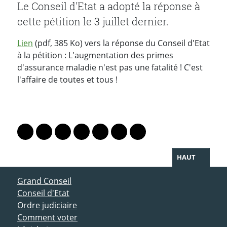
Le Conseil d'Etat a adopté la réponse à
cette pétition le 3 juillet dernier.
Lien
(pdf, 385 Ko) vers la réponse du Conseil d'Etat
à la pétition : L'augmentation des primes
d'assurance maladie n'est pas une fatalité ! C'est
l'affaire de toutes et tous !
PARTAGER LA PAGE
Lien vers le profil Mastodon
Lien vers le profil Bluesky
Lien vers le profil Instagram
Lien vers le profil Linkedin
Lien vers le profil Facebook
Lien vers le profil Twitter
Partager par WhatsAp
HAUT
ACCÈS DIRECT
Grand Conseil
Conseil d'Etat
Ordre judiciaire
Comment voter