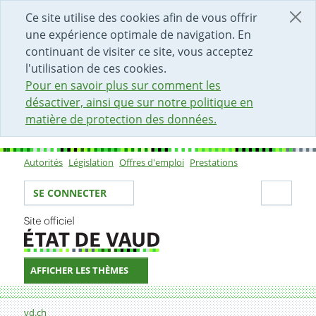
DÉBUT DU CONTENU DE LA PAGE
ACCÈS AU CHAMP DE RECHERCHE
PAGE D'ACCUEIL
FORMULAIRE DE CONTACT
Ce site utilise des cookies afin de vous offrir
une expérience optimale de navigation. En
continuant de visiter ce site, vous acceptez
l'utilisation de ces cookies.
Pour en savoir plus sur comment les
désactiver, ainsi que sur notre politique en
matière de protection des données.
Autorités
Législation
Offres d'emploi
Prestations
Sous-navigation
Votre identité
Secti
SE CONNECTER
AFFICHER LES THÈMES
Fil d'Ariane
Formulaire de contact
vd.ch