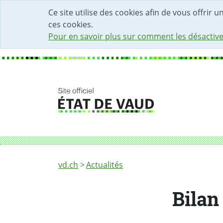
DÉBUT DU CONTENU DE LA PAGE
ACCÈS AU CHAMP DE RECHERCHE
PAGE D'ACCUEIL
FORMULAIRE DE CONTACT
Ce site utilise des cookies afin de vous offrir 
ces cookies.
Pour en savoir plus sur comment les désactive
Fil d'Ariane
Bilan exceptionnel de l’exposition Ai Weiwe
vd.ch
Actualités
Bilan