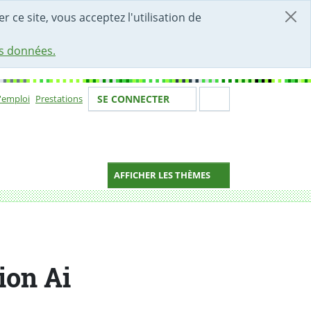
r ce site, vous acceptez l'utilisation de
es données.
Votre identité
Section de 
d'emploi
Prestations
SE CONNECTER
ion
AFFICHER LES THÈMES
ion Ai