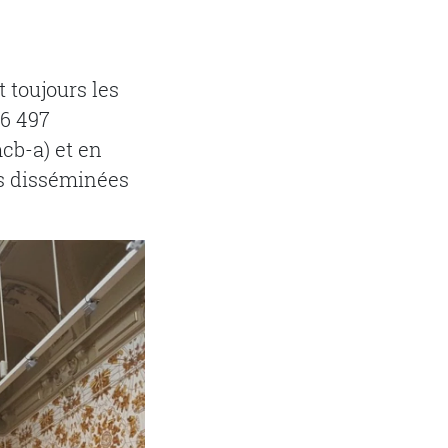
t toujours les
06 497
cb-a) et en
is disséminées