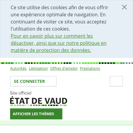
DÉBUT DU CONTENU DE LA PAGE
ACCÈS AU CHAMP DE RECHERCHE
PAGE D'ACCUEIL
FORMULAIRE DE CONTACT
Ce site utilise des cookies afin de vous offrir
une expérience optimale de navigation. En
continuant de visiter ce site, vous acceptez
l'utilisation de ces cookies.
Pour en savoir plus sur comment les
désactiver, ainsi que sur notre politique en
matière de protection des données.
Autorités
Législation
Offres d'emploi
Prestations
Sous-navigation
Votre identité
Secti
SE CONNECTER
AFFICHER LES THÈMES