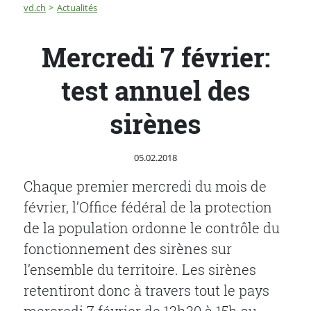
Fil d'Ariane
Mercredi 7 février: test annuel des sirènes
vd.ch
Actualités
Mercredi 7 février:
test annuel des
sirènes
Publié le
05.02.2018
Chaque premier mercredi du mois de
février, l’Office fédéral de la protection
de la population ordonne le contrôle du
fonctionnement des sirènes sur
l’ensemble du territoire. Les sirènes
retentiront donc à travers tout le pays