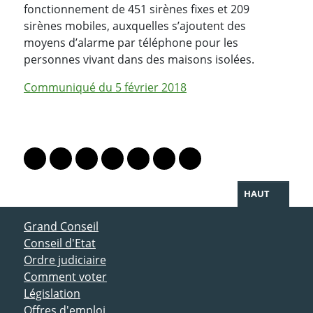
fonctionnement de 451 sirènes fixes et 209
sirènes mobiles, auxquelles s’ajoutent des
moyens d’alarme par téléphone pour les
personnes vivant dans des maisons isolées.
Communiqué du 5 février 2018
PARTAGER LA PAGE
Lien vers le profil Mastodon
Lien vers le profil Bluesky
Lien vers le profil Instagram
Lien vers le profil Linkedin
Lien vers le profil Facebook
Lien vers le profil Twitter
Partager par WhatsAp
HAUT
ACCÈS DIRECT
Grand Conseil
Conseil d'Etat
Ordre judiciaire
Comment voter
Législation
Offres d'emploi