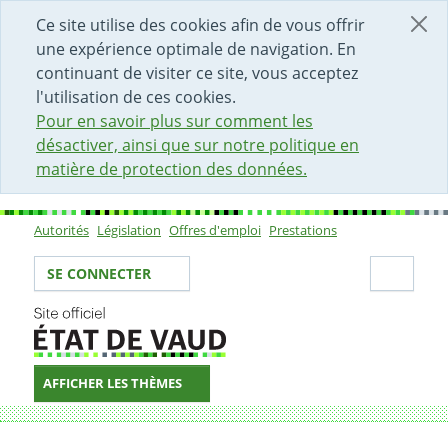
DÉBUT DU CONTENU DE LA PAGE
ACCÈS AU CHAMP DE RECHERCHE
PAGE D'ACCUEIL
FORMULAIRE DE CONTACT
Ce site utilise des cookies afin de vous offrir
une expérience optimale de navigation. En
continuant de visiter ce site, vous acceptez
l'utilisation de ces cookies.
Pour en savoir plus sur comment les
désactiver, ainsi que sur notre politique en
matière de protection des données.
Autorités
Législation
Offres d'emploi
Prestations
Sous-navigation
Votre identité
Secti
SE CONNECTER
AFFICHER LES THÈMES