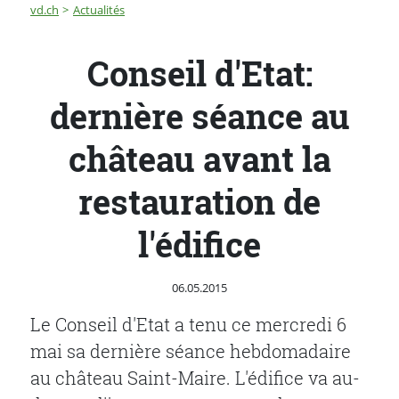
Fil d'Ariane
Conseil d'Etat: dernière séance au château avant la rest
vd.ch
Actualités
Conseil d'Etat:
dernière séance au
château avant la
restauration de
l'édifice
Publié le
06.05.2015
Le Conseil d'Etat a tenu ce mercredi 6
mai sa dernière séance hebdomadaire
au château Saint-Maire. L'édifice va au-