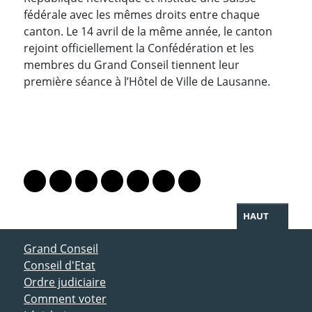
fédérale avec les mêmes droits entre chaque
canton. Le 14 avril de la même année, le canton
rejoint officiellement la Confédération et les
membres du Grand Conseil tiennent leur
première séance à l’Hôtel de Ville de Lausanne.
PARTAGER LA PAGE
Lien vers le profil Mastodon
Lien vers le profil Bluesky
Lien vers le profil Instagram
Lien vers le profil Linkedin
Lien vers le profil Facebook
Lien vers le profil Twitter
Partager par WhatsAp
HAUT
ACCÈS DIRECT
Grand Conseil
Conseil d'Etat
Ordre judiciaire
Comment voter