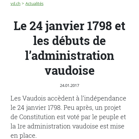
Fil d'Ariane
Le 24 janvier 1798 et les débuts de l’administration va
vd.ch
Actualités
Le 24 janvier 1798 et
les débuts de
l’administration
vaudoise
Publié le
24.01.2017
Les Vaudois accèdent à l’indépendance
le 24 janvier 1798. Peu après, un projet
de Constitution est voté par le peuple et
la 1re administration vaudoise est mise
en place.