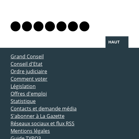
PARTAGER LA PAGE
Lien vers le profil Mastodon
Lien vers le profil Bluesky
Lien vers le profil Instagram
Lien vers le profil Linkedin
Lien vers le profil Facebook
Lien vers le profil Twitter
Partager par WhatsAp
HAUT
ACCÈS DIRECT
Grand Conseil
Conseil d'Etat
Ordre judiciaire
Comment voter
Législation
Offres d'emploi
Statistique
Contacts et demande média
S'abonner à La Gazette
Réseaux sociaux et flux RSS
Mentions légales
Guide TYPO3