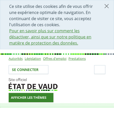
DÉBUT DU CONTENU DE LA PAGE
ACCÈS AU CHAMP DE RECHERCHE
PAGE D'ACCUEIL
FORMULAIRE DE CONTACT
Ce site utilise des cookies afin de vous offrir
une expérience optimale de navigation. En
continuant de visiter ce site, vous acceptez
l'utilisation de ces cookies.
Pour en savoir plus sur comment les
désactiver, ainsi que sur notre politique en
matière de protection des données.
Autorités
Législation
Offres d'emploi
Prestations
Sous-navigation
Votre identité
Secti
SE CONNECTER
AFFICHER LES THÈMES