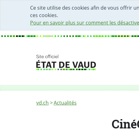
DÉBUT DU CONTENU DE LA PAGE
ACCÈS AU CHAMP DE RECHERCHE
PAGE D'ACCUEIL
FORMULAIRE DE CONTACT
Ce site utilise des cookies afin de vous offrir 
ces cookies.
Pour en savoir plus sur comment les désactive
Fil d'Ariane
CinéCivic: lauréats de la cinquième édition
vd.ch
Actualités
Ciné