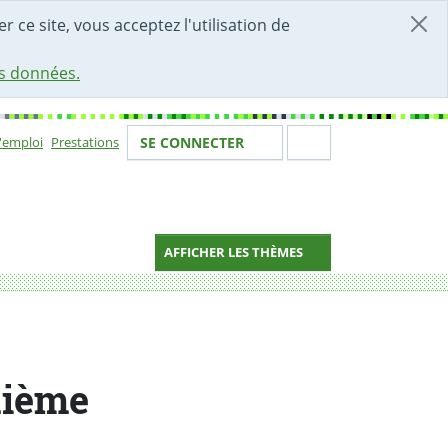
r ce site, vous acceptez l'utilisation de
es données.
Votre identité
Section de 
d'emploi
Prestations
SE CONNECTER
ion
AFFICHER LES THÈMES
uième