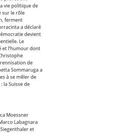
a vie politique de
 sur le rôle
n, ferment
orracinta a déclaré
 démocratie devient
entielle. Le
té et l’humour dont
 Christophe
érennisation de
monetta Sommaruga a
es à se mêler de
: la Suisse de
uca Moessner
t Marco Labagnara
Siegenthaler et