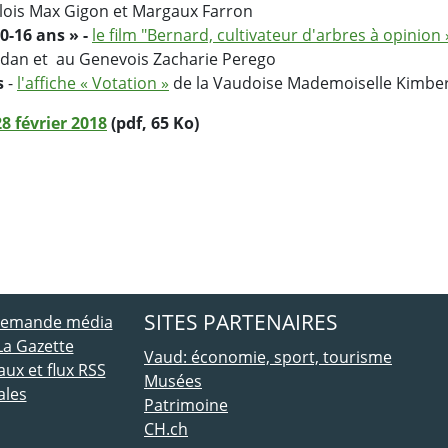
lois Max Gigon et Margaux Farron
0-16 ans » -
le film "Bernard, cultivateur d'arbres à opinion
adan et au Genevois Zacharie Perego
s
-
l'affiche « Votation »
de la Vaudoise Mademoiselle Kimbe
 février 2018
(pdf, 65 Ko)
ebook
 Twitter
SITES PARTENAIRES
 demande média
La Gazette
Vaud: économie, sport, tourisme
ux et flux RSS
Musées
ales
Patrimoine
CH.ch