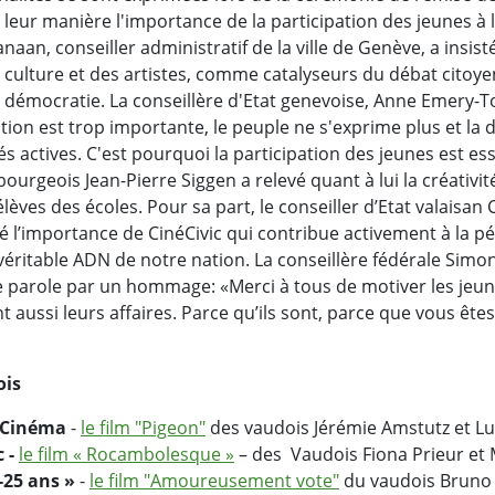
leur manière l'importance de la participation des jeunes à l
aan, conseiller administratif de la ville de Genève, a insisté
 culture et des artistes, comme catalyseurs du débat citoye
 démocratie. La conseillère d'Etat genevoise, Anne Emery-T
ion est trop importante, le peuple ne s'exprime plus et la
s actives. C'est pourquoi la participation des jeunes est ess
ibourgeois Jean-Pierre Siggen a relevé quant à lui la créativi
élèves des écoles. Pour sa part, le conseiller d’Etat valaisan
é l’importance de CinéCivic qui contribue activement à la p
véritable ADN de notre nation. La conseillère fédérale Si
de parole par un hommage: «Merci à tous de motiver les jeun
t aussi leurs affaires. Parce qu’ils sont, parce que vous êtes 
ois
& Cinéma
-
le film "Pigeon"
des vaudois Jérémie Amstutz et L
c -
le film « Rocambolesque »
– des Vaudois Fiona Prieur e
7-25 ans »
-
le film "Amoureusement vote"
du vaudois Bruno 