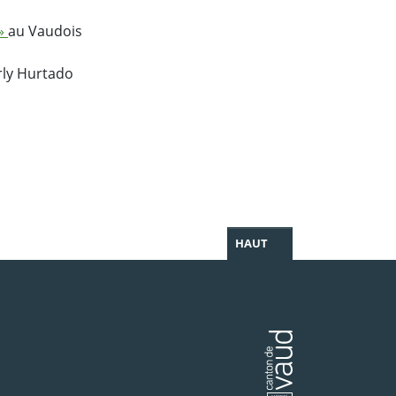
 »
au Vaudois
rly Hurtado
HAUT