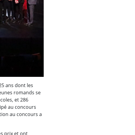
25 ans dont les
0 jeunes romands se
coles, et 286
cipé au concours
pation au concours a
s prix et ont