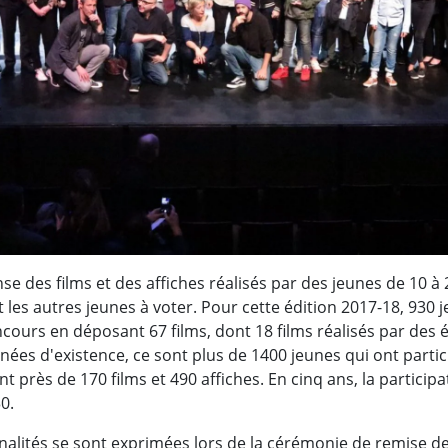
e des films et des affiches réalisés par des jeunes de 10 à 
nt les autres jeunes à voter. Pour cette édition 2017-18, 93
ncours en déposant 67 films, dont 18 films réalisés par des é
nnées d'existence, ce sont plus de 1400 jeunes qui ont parti
nt près de 170 films et 490 affiches. En cinq ans, la partici
0.
alités se sont exprimées lors de la cérémonie de remise de