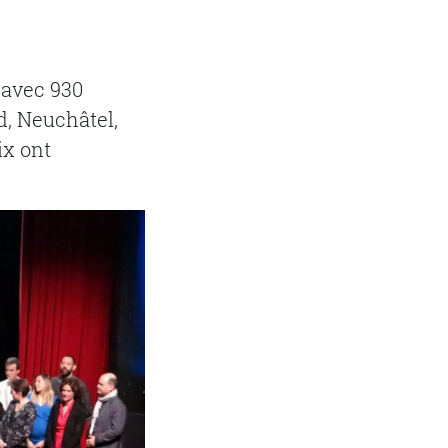
 avec 930
d, Neuchâtel,
ix ont