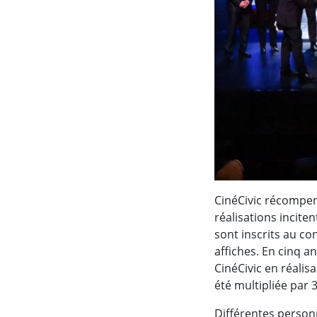
CinéCivic récompens
réalisations incite
sont inscrits au co
affiches. En cinq a
CinéCivic en réalisa
été multipliée par 3
Différentes personn