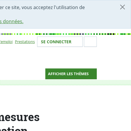
r ce site, vous acceptez l'utilisation de
es données.
Votre identité
Section de 
d'emploi
Prestations
SE CONNECTER
ion
AFFICHER LES THÈMES
 mesures
cation