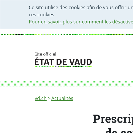
DÉBUT DU CONTENU DE LA PAGE
ACCÈS AU CHAMP DE RECHERCHE
PAGE D'ACCUEIL
FORMULAIRE DE CONTACT
Ce site utilise des cookies afin de vous offrir 
ces cookies.
Pour en savoir plus sur comment les désactive
Fil d'Ariane
Prescription des psychotropes: mesures de c
vd.ch
Actualités
Prescri
de co