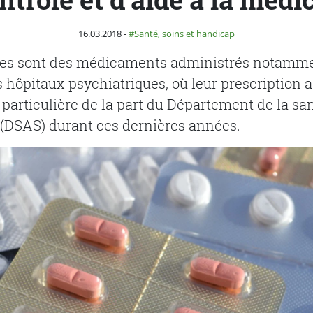
Publié le
Catégorie :
16.03.2018
-
Santé, soins et handicap
es sont des médicaments administrés notamme
hôpitaux psychiatriques, où leur prescription a f
 particulière de la part du Département de la san
e (DSAS) durant ces dernières années.