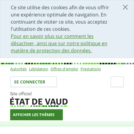
DÉBUT DU CONTENU DE LA PAGE
ACCÈS AU CHAMP DE RECHERCHE
PAGE D'ACCUEIL
FORMULAIRE DE CONTACT
Ce site utilise des cookies afin de vous offrir
une expérience optimale de navigation. En
continuant de visiter ce site, vous acceptez
l'utilisation de ces cookies.
Pour en savoir plus sur comment les
désactiver, ainsi que sur notre politique en
matière de protection des données.
Autorités
Législation
Offres d'emploi
Prestations
Sous-navigation
Votre identité
Secti
SE CONNECTER
AFFICHER LES THÈMES