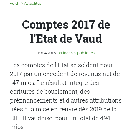
Fil d'Ariane
Comptes 2017 de l'Etat de Vaud
vd.ch
Actualités
Comptes 2017 de
l'Etat de Vaud
Publié le
Catégorie :
19.04.2018
-
Finances publiques
Les comptes de l'Etat se soldent pour
2017 par un excédent de revenus net de
147 mios. Le résultat intègre des
écritures de bouclement, des
préfinancements et d'autres attributions
liées à la mise en œuvre dès 2019 de la
RIE III vaudoise, pour un total de 494
mios.