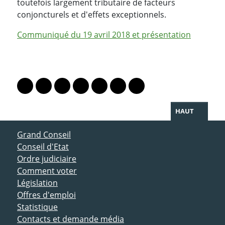
toutefois largement tributaire de facteurs
conjoncturels et d'effets exceptionnels.
Communiqué du 19 avril 2018 et présentation
PARTAGER LA PAGE
Lien vers le profil Mastodon
Lien vers le profil Bluesky
Lien vers le profil Instagram
Lien vers le profil Linkedin
Lien vers le profil Facebook
Lien vers le profil Twitter
Partager par WhatsAp
HAUT
ACCÈS DIRECT
Grand Conseil
Conseil d'Etat
Ordre judiciaire
Comment voter
Législation
Offres d'emploi
Statistique
Contacts et demande média