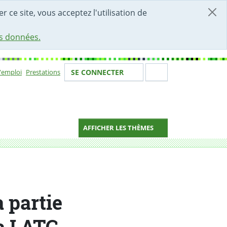
r ce site, vous acceptez l'utilisation de
es données.
Votre identité
Section de 
d'emploi
Prestations
SE CONNECTER
ion
AFFICHER LES THÈMES
a partie
la LATC