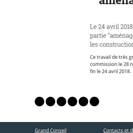
Le 24 avril 2018
partie "aménage
les constructio
Ce travail de très 
commission le 28 no
fin le 24 avril 2018.
PARTAGER LA PAGE
Lien vers le profil Mastodon
Lien vers le profil Bluesky
Lien vers le profil Instagram
Lien vers le profil Linkedin
Lien vers le profil Fac
Lien vers le profil
ACCÈS DIRECT
Grand Conseil
Contacts et