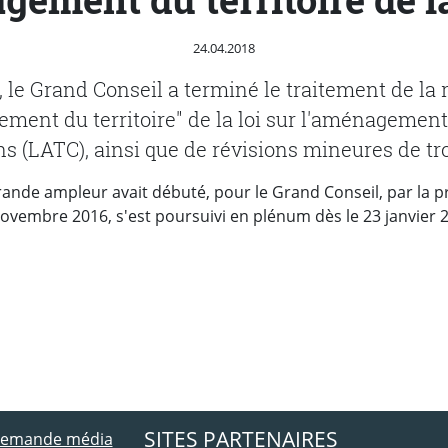
Publié le
24.04.2018
, le Grand Conseil a terminé le traitement de la 
ment du territoire" de la loi sur l'aménagement 
ns (LATC), ainsi que de révisions mineures de troi
grande ampleur avait débuté, pour le Grand Conseil, par la 
vembre 2016, s'est poursuivi en plénum dès le 23 janvier 2
ebook
 Twitter
SITES PARTENAIRES
 demande média