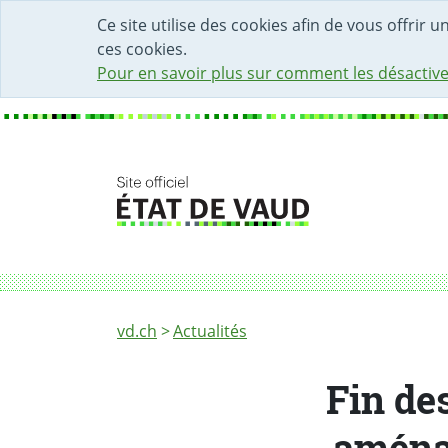
DÉBUT DU CONTENU DE LA PAGE
ACCÈS AU CHAMP DE RECHERCHE
PAGE D'ACCUEIL
FORMULAIRE DE CONTACT
Ce site utilise des cookies afin de vous offrir 
ces cookies.
Pour en savoir plus sur comment les désactive
Fil d'Ariane
Fin des travaux de révision de la partie am
vd.ch
Actualités
Fin des
aménag