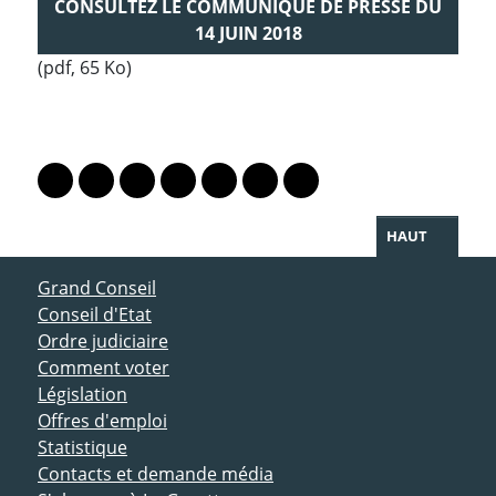
CONSULTEZ LE COMMUNIQUÉ DE PRESSE DU
14 JUIN 2018
(pdf, 65 Ko)
PARTAGER LA PAGE
Lien vers le profil Mastodon
Lien vers le profil Bluesky
Lien vers le profil Instagram
Lien vers le profil Linkedin
Lien vers le profil Facebook
Lien vers le profil Twitter
Partager par WhatsAp
HAUT
ACCÈS DIRECT
Grand Conseil
Conseil d'Etat
Ordre judiciaire
Comment voter
Législation
Offres d'emploi
Statistique
Contacts et demande média