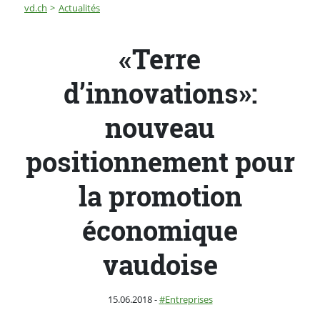
Fil d'Ariane
«Terre d’innovations»: nouveau positionnement pour
vd.ch
Actualités
«Terre
d’innovations»:
nouveau
positionnement pour
la promotion
économique
vaudoise
Publié le
Catégorie :
15.06.2018
-
Entreprises