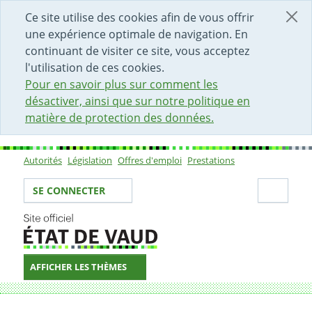
DÉBUT DU CONTENU DE LA PAGE
ACCÈS AU CHAMP DE RECHERCHE
PAGE D'ACCUEIL
FORMULAIRE DE CONTACT
Ce site utilise des cookies afin de vous offrir
une expérience optimale de navigation. En
continuant de visiter ce site, vous acceptez
l'utilisation de ces cookies.
Pour en savoir plus sur comment les
désactiver, ainsi que sur notre politique en
matière de protection des données.
Autorités
Législation
Offres d'emploi
Prestations
Sous-navigation
Votre identité
Secti
SE CONNECTER
AFFICHER LES THÈMES