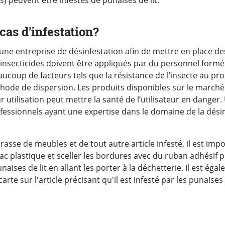
s) peuvent être infestés de punaises de lit.
cas d'infestation?
 à une entreprise de désinfestation afin de mettre en place 
 insecticides doivent être appliqués par du personnel formé c
coup de facteurs tels que la résistance de l’insecte au prod
thode de dispersion. Les produits disponibles sur le marché
ur utilisation peut mettre la santé de l’utilisateur en danger
ofessionnels ayant une expertise dans le domaine de la dési
asse de meubles et de tout autre article infesté, il est impo
c plastique et sceller les bordures avec du ruban adhésif po
aises de lit en allant les porter à la déchetterie. Il est ég
te sur l'article précisant qu'il est infesté par les punaises d