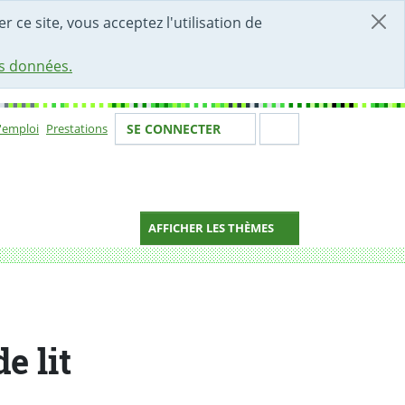
r ce site, vous acceptez l'utilisation de
es données.
Votre identité
Section de 
d'emploi
Prestations
SE CONNECTER
ion
AFFICHER LES THÈMES
e lit