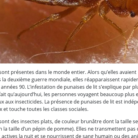
 sont présentes dans le monde entier. Alors qu’elles avaient
ès la deuxième guerre mondiale, elles réapparaissent rapid
 années 90. L’infestation de punaises de lit s’explique par pl
ait qu’aujourd’hui, les personnes voyagent beaucoup plus e
eux aux insecticides. La présence de punaises de lit est indé
 et touche toutes les classes sociales.
sont des insectes plats, de couleur brunâtre dont la taille se
n la taille d’un pépin de pomme). Elles ne transmettent pas
 actives la nuit et se nourrissent de sang humain ou des a