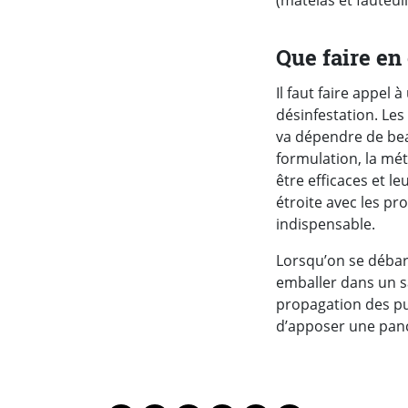
(matelas et fauteuil
Que faire en 
Il faut faire appel
désinfestation. Les
va dépendre de beau
formulation, la mé
être efficaces et le
étroite avec les pr
indispensable.
Lorsqu’on se débarr
emballer dans un sa
propagation des pun
d’apposer une pancar
PARTAGER LA PAGE