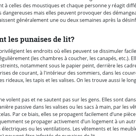
t à celles des moustiques et chaque personne y réagit dif
as dangereuses mais elles peuvent provoquer des démangea
ssent généralement une ou deux semaines après la désinf
t les punaises de lit?
privilégient les endroits où elles peuvent se dissimuler facile
égulièrement (les chambres à coucher, les canapés, etc.). E
streints, notamment sous le papier peint, derrière les cadre
prises de courant, à l'intérieur des sommiers, dans les couvr
es rideaux, les tapis et les valises. On les trouve aussi le l
 ne volent pas et ne sautent pas sur les gens. Elles sont dans
ière passive dans les valises ou les sacs à main, par les vê
las. Par ce biais, elles se propagent facilement d’une pièce à
uemment se propager activement d’un logement à un autre
ns électriques ou les ventilations. Les vêtements et les meub