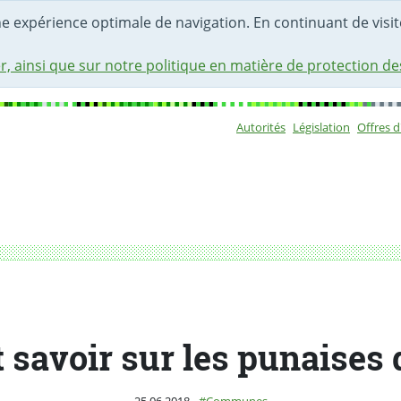
une expérience optimale de navigation. En continuant de visite
r, ainsi que sur notre politique en matière de protection d
Autorités
Législation
Offres 
Sous-navigat
 savoir sur les punaises d
Publié le
Catégorie :