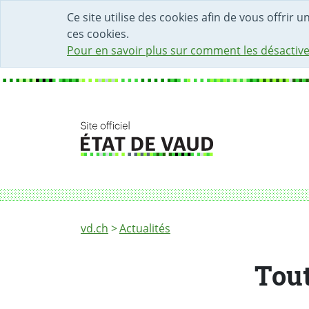
DÉBUT DU CONTENU DE LA PAGE
ACCÈS AU CHAMP DE RECHERCHE
PAGE D'ACCUEIL
FORMULAIRE DE CONTACT
Ce site utilise des cookies afin de vous offrir 
ces cookies.
Pour en savoir plus sur comment les désactive
Fil d'Ariane
Tout savoir sur les punaises de lit
vd.ch
Actualités
Tout