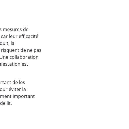
des mesures de
ar leur efficacité
uit, la
 risquent de ne pas
. Une collaboration
nfestation est
rtant de les
ur éviter la
alement important
e lit.