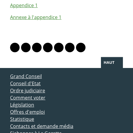
Appendice 1
Annexe à l'appendice 1
PARTAGER LA PAGE
Lien vers le profil Mastodon
Lien vers le profil Bluesky
Lien vers le profil Instagram
Lien vers le profil Linkedin
Lien vers le profil Facebook
Lien vers le profil Twitter
Partager par WhatsAp
HAUT
ACCÈS DIRECT
Grand Conseil
Conseil d'Etat
Ordre judiciaire
Comment voter
Législation
Offres d'emploi
Statistique
Contacts et demande média