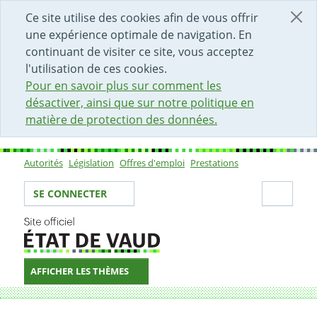
DÉBUT DU CONTENU DE LA PAGE
ACCÈS AU CHAMP DE RECHERCHE
PAGE D'ACCUEIL
FORMULAIRE DE CONTACT
Ce site utilise des cookies afin de vous offrir
une expérience optimale de navigation. En
continuant de visiter ce site, vous acceptez
l'utilisation de ces cookies.
Pour en savoir plus sur comment les
désactiver, ainsi que sur notre politique en
matière de protection des données.
Autorités
Législation
Offres d'emploi
Prestations
Sous-navigation
Votre identité
Secti
SE CONNECTER
AFFICHER LES THÈMES