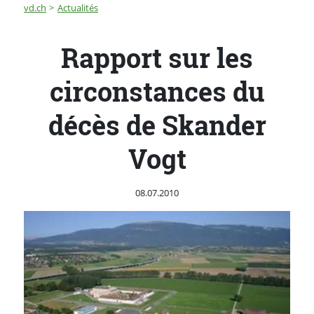
Fil d'Ariane
Rapport sur les circonstances du décès de Skander Vo
vd.ch
Actualités
Rapport sur les
circonstances du
décès de Skander
Vogt
Publié le
08.07.2010