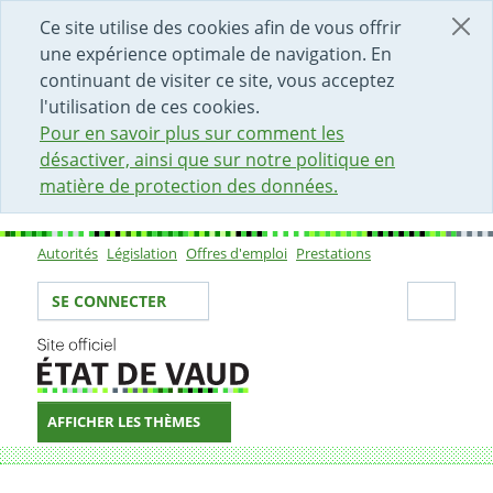
DÉBUT DU CONTENU DE LA PAGE
ACCÈS AU CHAMP DE RECHERCHE
PAGE D'ACCUEIL
FORMULAIRE DE CONTACT
Ce site utilise des cookies afin de vous offrir
une expérience optimale de navigation. En
continuant de visiter ce site, vous acceptez
l'utilisation de ces cookies.
Pour en savoir plus sur comment les
désactiver, ainsi que sur notre politique en
matière de protection des données.
Autorités
Législation
Offres d'emploi
Prestations
Sous-navigation
Votre identité
Secti
SE CONNECTER
AFFICHER LES THÈMES