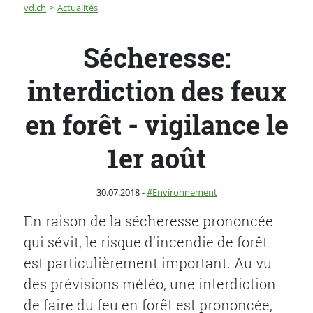
Fil d'Ariane
Sécheresse: interdiction des feux en forêt - vigilance le
vd.ch
Actualités
Sécheresse:
interdiction des feux
en forêt - vigilance le
1er août
Publié le
Catégorie :
30.07.2018
-
Environnement
En raison de la sécheresse prononcée
qui sévit, le risque d’incendie de forêt
est particulièrement important. Au vu
des prévisions météo, une interdiction
de faire du feu en forêt est prononcée,