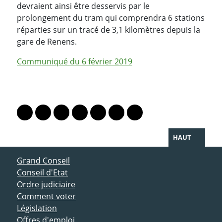
devraient ainsi être desservis par le
prolongement du tram qui comprendra 6 stations
réparties sur un tracé de 3,1 kilomètres depuis la
gare de Renens.
Communiqué du 6 février 2019
PARTAGER LA PAGE
Lien vers le profil Mastodon
Lien vers le profil Bluesky
Lien vers le profil Instagram
Lien vers le profil Linkedin
Lien vers le profil Facebook
Lien vers le profil Twitter
Partager par WhatsAp
HAUT
ACCÈS DIRECT
Grand Conseil
Conseil d'Etat
Ordre judiciaire
Comment voter
Législation
Offres d'emploi