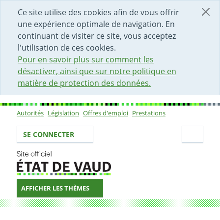
DÉBUT DU CONTENU DE LA PAGE
ACCÈS AU CHAMP DE RECHERCHE
PAGE D'ACCUEIL
FORMULAIRE DE CONTACT
Ce site utilise des cookies afin de vous offrir
une expérience optimale de navigation. En
continuant de visiter ce site, vous acceptez
l'utilisation de ces cookies.
Pour en savoir plus sur comment les
désactiver, ainsi que sur notre politique en
matière de protection des données.
Autorités
Législation
Offres d'emploi
Prestations
Sous-navigation
Votre identité
Secti
SE CONNECTER
AFFICHER LES THÈMES