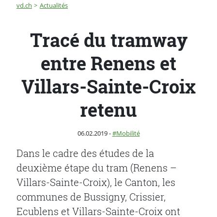
Fil d'Ariane
Tracé du tramway entre Renens et Villars-Sainte-Croix 
vd.ch
Actualités
Tracé du tramway
entre Renens et
Villars-Sainte-Croix
retenu
Publié le
Catégorie :
06.02.2019
-
Mobilité
Dans le cadre des études de la
deuxième étape du tram (Renens –
Villars-Sainte-Croix), le Canton, les
communes de Bussigny, Crissier,
Ecublens et Villars-Sainte-Croix ont