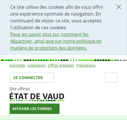
DÉBUT DU CONTENU DE LA PAGE
ACCÈS AU CHAMP DE RECHERCHE
PAGE D'ACCUEIL
FORMULAIRE DE CONTACT
Ce site utilise des cookies afin de vous offrir
une expérience optimale de navigation. En
continuant de visiter ce site, vous acceptez
l'utilisation de ces cookies.
Pour en savoir plus sur comment les
désactiver, ainsi que sur notre politique en
matière de protection des données.
Autorités
Législation
Offres d'emploi
Prestations
Sous-navigation
Votre identité
Secti
SE CONNECTER
AFFICHER LES THÈMES