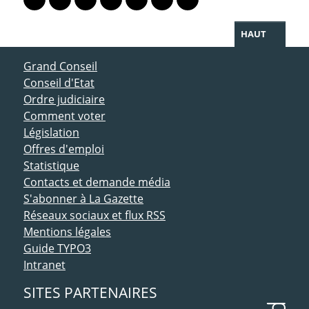
Lien vers le profil Mastodon
Lien vers le profil Bluesky
Lien vers le profil Instagram
Lien vers le profil Linkedin
Lien vers le profil Facebook
Lien vers le profil Twitter
Partager par WhatsAp
HAUT
ACCÈS DIRECT
Grand Conseil
Conseil d'Etat
Ordre judiciaire
Comment voter
Législation
Offres d'emploi
Statistique
Contacts et demande média
S'abonner à La Gazette
Réseaux sociaux et flux RSS
Mentions légales
Guide TYPO3
Intranet
SITES PARTENAIRES