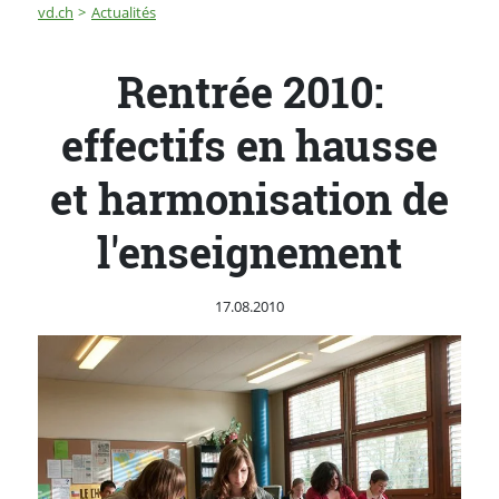
Fil d'Ariane
Rentrée 2010: effectifs en hausse et harmonisation de
vd.ch
Actualités
Rentrée 2010:
effectifs en hausse
et harmonisation de
l'enseignement
Publié le
17.08.2010