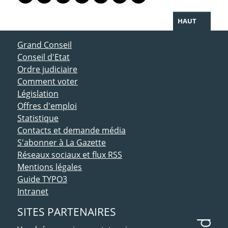
Lien vers le profil Mastodon
Lien vers le profil Bluesky
Lien vers le profil Instagram
Lien vers le profil Linkedin
Lien vers le profil Facebook
Lien vers le profil Twitter
Partager par WhatsAp
HAUT
ACCÈS DIRECT
Grand Conseil
Conseil d'Etat
Ordre judiciaire
Comment voter
Législation
Offres d'emploi
Statistique
Contacts et demande média
S'abonner à La Gazette
Réseaux sociaux et flux RSS
Mentions légales
Guide TYPO3
Intranet
SITES PARTENAIRES