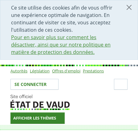
DÉBUT DU CONTENU DE LA PAG
ACCÈS AU CHAMP DE RECHERCH
PAGE D'ACCUEIL
FORMULAIRE DE CONTACT
Ce site utilise des cookies afin de vous offrir
une expérience optimale de navigation. En
continuant de visiter ce site, vous acceptez
l'utilisation de ces cookies.
Pour en savoir plus sur comment les
désactiver, ainsi que sur notre politique en
matière de protection des données.
Autorités
Législation
Offres d'emploi
Prestations
Sous-navigation
Votre identité
Secti
SE CONNECTER
AFFICHER LES THÈMES