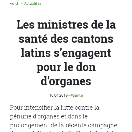
Fil d'Ariane
Les ministres de la santé des cantons latins s’engagen
vd.ch
Actualités
Les ministres de la
santé des cantons
latins s’engagent
pour le don
d’organes
Publié le
Catégorie :
16.04.2019
-
Santé
Pour intensifier la lutte contre la
pénurie d’organes et dans le
prolongement de la récente campagne