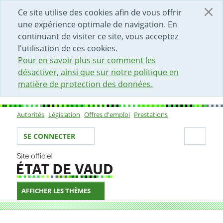
DÉBUT DU CONTENU DE LA PAGE
ACCÈS AU CHAMP DE RECHERCHE
PAGE D'ACCUEIL
FORMULAIRE DE CONTACT
Ce site utilise des cookies afin de vous offrir
une expérience optimale de navigation. En
continuant de visiter ce site, vous acceptez
l'utilisation de ces cookies.
Pour en savoir plus sur comment les
désactiver, ainsi que sur notre politique en
matière de protection des données.
Autorités
Législation
Offres d'emploi
Prestations
Sous-navigation
Votre identité
Secti
SE CONNECTER
AFFICHER LES THÈMES