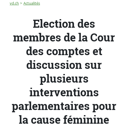
Fil d'Ariane
Election des membres de la Cour des comptes et discus
vd.ch
Actualités
Election des
membres de la Cour
des comptes et
discussion sur
plusieurs
interventions
parlementaires pour
la cause féminine