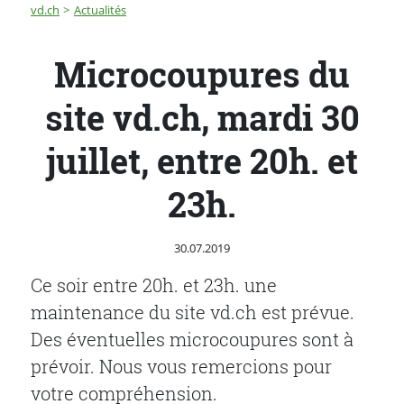
Fil d'Ariane
Microcoupures du site vd.ch, mardi 30 juillet, entre 20h
vd.ch
Actualités
Microcoupures du
site vd.ch, mardi 30
juillet, entre 20h. et
23h.
Publié le
30.07.2019
Ce soir entre 20h. et 23h. une
maintenance du site vd.ch est prévue.
Des éventuelles microcoupures sont à
prévoir. Nous vous remercions pour
votre compréhension.