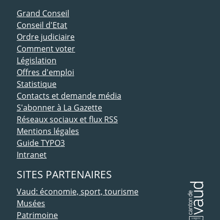
ACCÈS DIRECT
Grand Conseil
Conseil d'Etat
Ordre judiciaire
Comment voter
Législation
Offres d'emploi
Statistique
Contacts et demande média
S'abonner à La Gazette
Réseaux sociaux et flux RSS
Mentions légales
Guide TYPO3
Intranet
SITES PARTENAIRES
Vaud: économie, sport, tourisme
Musées
Patrimoine