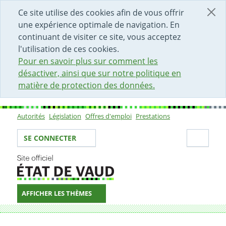
DÉBUT DU CONTENU DE LA PAGE
ACCÈS AU CHAMP DE RECHERCHE
PAGE D'ACCUEIL
FORMULAIRE DE CONTACT
Ce site utilise des cookies afin de vous offrir
une expérience optimale de navigation. En
continuant de visiter ce site, vous acceptez
l'utilisation de ces cookies.
Pour en savoir plus sur comment les
désactiver, ainsi que sur notre politique en
matière de protection des données.
Autorités
Législation
Offres d'emploi
Prestations
Sous-navigation
Votre identité
Secti
SE CONNECTER
AFFICHER LES THÈMES